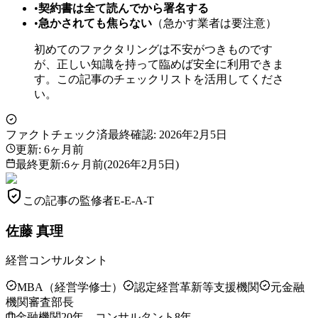
•
契約書は全て読んでから署名する
•
急かされても焦らない
（急かす業者は要注意）
初めてのファクタリングは不安がつきものです
が、正しい知識を持って臨めば安全に利用できま
す。この記事のチェックリストを活用してくださ
い。
ファクトチェック済
最終確認:
2026年2月5日
更新:
6ヶ月前
最終更新
:
6ヶ月前
(
2026年2月5日
)
この記事の監修者
E-E-A-T
佐藤 真理
経営コンサルタント
MBA（経営学修士）
認定経営革新等支援機関
元金融
機関審査部長
金融機関20年、コンサルタント8年