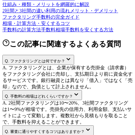
仕組み・種類・メリットを網羅的に解説
2社間と3社間の違い
利用の流れ
メリット・デメリット
ファクタリング手数料の完全ガイド
相場・計算方法・安くするコツ
手数料の計算方法
手数料相場
手数料を安くする方法
この記事に関連するよくある質問
Q.
ファクタリングとは何ですか？
A.
ファクタリングとは、企業が保有する売掛金（請求書）
をファクタリング会社に売却し、支払期日より前に資金化す
るサービスです。銀行融資とは異なり「借入」ではなく「売
却」なので、負債として計上されません。
Q.
手数料の相場はどれくらいですか？
A.
2社間ファクタリングは10〜20%、3社間ファクタリング
は1〜9%が相場です。売掛先の信用力、利用金額、支払いサ
イトによって変動します。複数社から見積もりを取ること
で、手数料を抑えることができます。
Q.
審査に通りやすくするコツはありますか？