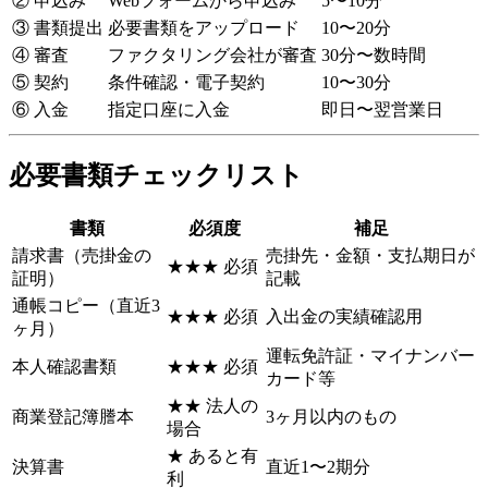
② 申込み
Webフォームから申込み
5〜10分
③ 書類提出
必要書類をアップロード
10〜20分
④ 審査
ファクタリング会社が審査
30分〜数時間
⑤ 契約
条件確認・電子契約
10〜30分
⑥ 入金
指定口座に入金
即日〜翌営業日
必要書類チェックリスト
書類
必須度
補足
請求書（売掛金の
売掛先・金額・支払期日が
★★★ 必須
証明）
記載
通帳コピー（直近3
★★★ 必須
入出金の実績確認用
ヶ月）
運転免許証・マイナンバー
本人確認書類
★★★ 必須
カード等
★★ 法人の
商業登記簿謄本
3ヶ月以内のもの
場合
★ あると有
決算書
直近1〜2期分
利