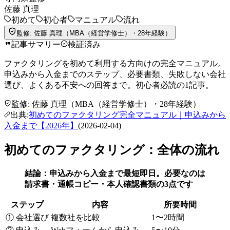
佐藤 真理
初めて
初心者
マニュアル
流れ
監修:
佐藤 真理
（
MBA（経営学修士）
・28年経験
）
記事サマリー
検証済み
ファクタリングを初めて利用する方向けの完全マニュアル。
申込みから入金までのステップ、必要書類、失敗しない会社
選び、よくある不安への回答まで。初心者必読の1記事。
監修:
佐藤 真理
（
MBA（経営学修士）
・28年経験
）
出典:
初めてのファクタリング完全マニュアル｜申込みから
入金まで【2026年】
(
2026-02-04
)
初めてのファクタリング：全体の流れ
結論：申込みから入金まで最短即日。必要なのは
請求書・通帳コピー・本人確認書類の3点です
ステップ
内容
所要時間
① 会社選び
複数社を比較
1〜2時間