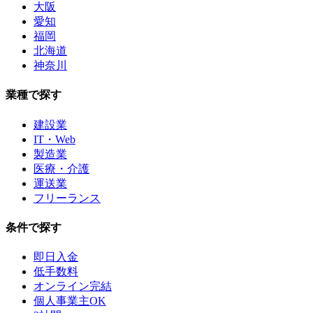
大阪
愛知
福岡
北海道
神奈川
業種で探す
建設業
IT・Web
製造業
医療・介護
運送業
フリーランス
条件で探す
即日入金
低手数料
オンライン完結
個人事業主OK