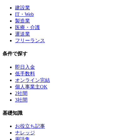
建設業
IT・Web
製造業
医療・介護
運送業
フリーランス
条件で探す
即日入金
低手数料
オンライン完結
個人事業主OK
2社間
3社間
基礎知識
お役立ち記事
ナレッジ
用語集