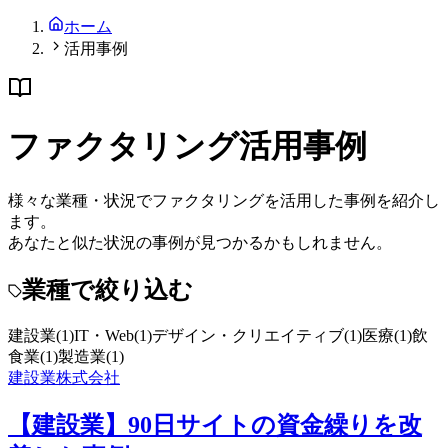
ホーム
活用事例
ファクタリング活用事例
様々な業種・状況でファクタリングを活用した事例を紹介し
ます。
あなたと似た状況の事例が見つかるかもしれません。
業種で絞り込む
建設業
(
1
)
IT・Web
(
1
)
デザイン・クリエイティブ
(
1
)
医療
(
1
)
飲
食業
(
1
)
製造業
(
1
)
建設業
株式会社
【建設業】90日サイトの資金繰りを改