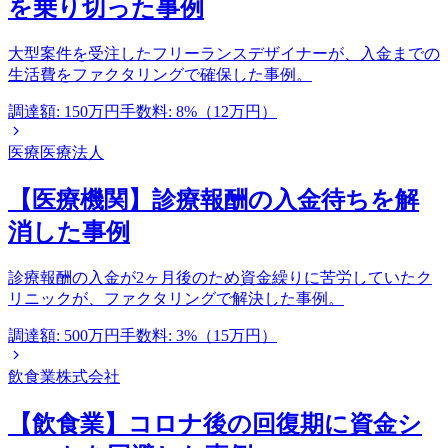
を乗り切った事例
大型案件を受注したフリーランスデザイナーが、入金までの
生活費をファクタリングで確保した事例。
調達額:
150万円
手数料:
8%（12万円）
医療
医療法人
【医療機関】診療報酬の入金待ちを解
消した事例
診療報酬の入金が2ヶ月後のため資金繰りに苦労していたク
リニックが、ファクタリングで解決した事例。
調達額:
500万円
手数料:
3%（15万円）
飲食業
株式会社
【飲食業】コロナ後の回復期に資金シ