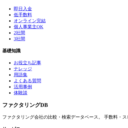
即日入金
低手数料
オンライン完結
個人事業主OK
2社間
3社間
基礎知識
お役立ち記事
ナレッジ
用語集
よくある質問
活用事例
体験談
ファクタリング
DB
ファクタリング会社の比較・検索データベース。 手数料・