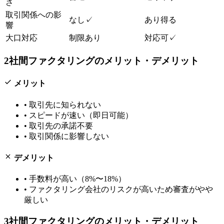
さ
取引関係への影
なし
✓
あり得る
響
大口対応
制限あり
対応可
✓
2社間ファクタリング
のメリット・デメリット
メリット
•
取引先に知られない
•
スピードが速い（即日可能）
•
取引先の承諾不要
•
取引関係に影響しない
デメリット
•
手数料が高い（8%〜18%）
•
ファクタリング会社のリスクが高いため審査がやや
厳しい
3社間ファクタリング
のメリット・デメリット