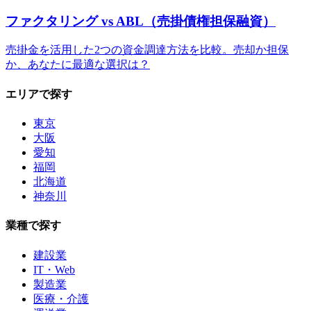
ファクタリング vs ABL（売掛債権担保融資）
売掛金を活用した2つの資金調達方法を比較。売却か担保
か、あなたに最適な選択は？
エリアで探す
東京
大阪
愛知
福岡
北海道
神奈川
業種で探す
建設業
IT・Web
製造業
医療・介護