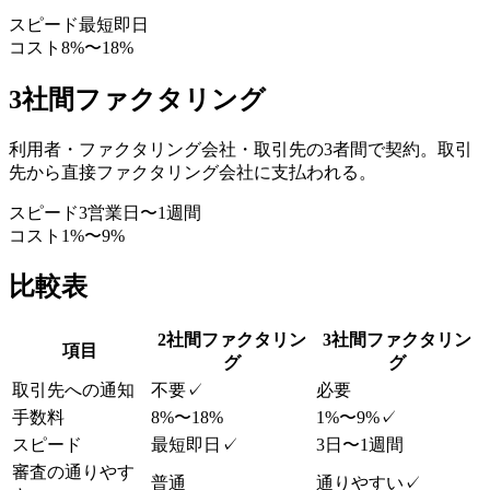
スピード
最短即日
コスト
8%〜18%
3社間ファクタリング
利用者・ファクタリング会社・取引先の3者間で契約。取引
先から直接ファクタリング会社に支払われる。
スピード
3営業日〜1週間
コスト
1%〜9%
比較表
2社間ファクタリン
3社間ファクタリン
項目
グ
グ
取引先への通知
不要
✓
必要
手数料
8%〜18%
1%〜9%
✓
スピード
最短即日
✓
3日〜1週間
審査の通りやす
普通
通りやすい
✓