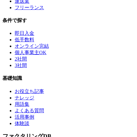
運送業
フリーランス
条件で探す
即日入金
低手数料
オンライン完結
個人事業主OK
2社間
3社間
基礎知識
お役立ち記事
ナレッジ
用語集
よくある質問
活用事例
体験談
ファクタリング
DB