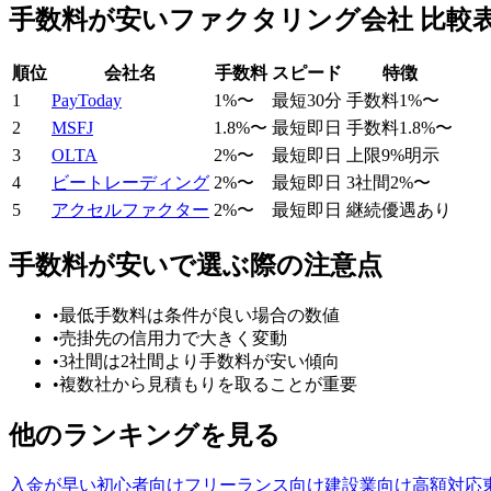
手数料が安い
ファクタリング会社 比較
順位
会社名
手数料
スピード
特徴
1
PayToday
1
%〜
最短30分
手数料1%〜
2
MSFJ
1.8
%〜
最短即日
手数料1.8%〜
3
OLTA
2
%〜
最短即日
上限9%明示
4
ビートレーディング
2
%〜
最短即日
3社間2%〜
5
アクセルファクター
2
%〜
最短即日
継続優遇あり
手数料が安い
で選ぶ際の注意点
•
最低手数料は条件が良い場合の数値
•
売掛先の信用力で大きく変動
•
3社間は2社間より手数料が安い傾向
•
複数社から見積もりを取ることが重要
他のランキングを見る
入金が早い
初心者向け
フリーランス向け
建設業向け
高額対応