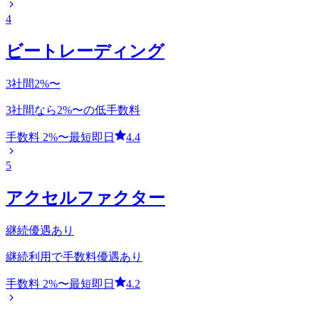
4
ビートレーディング
3社間2%〜
3社間なら2%〜の低手数料
手数料
2
%〜
最短即日
4.4
5
アクセルファクター
継続優遇あり
継続利用で手数料優遇あり
手数料
2
%〜
最短即日
4.2