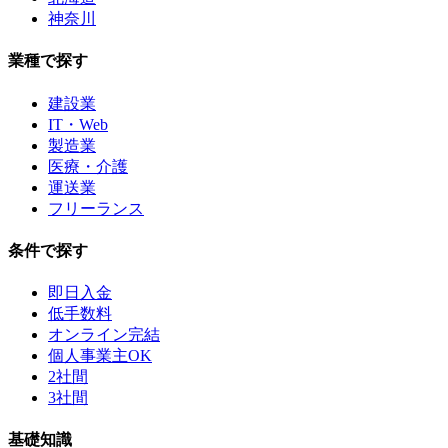
神奈川
業種で探す
建設業
IT・Web
製造業
医療・介護
運送業
フリーランス
条件で探す
即日入金
低手数料
オンライン完結
個人事業主OK
2社間
3社間
基礎知識