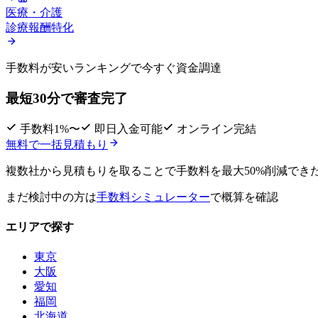
医療・介護
診療報酬特化
手数料が安いランキングで
今すぐ資金調達
最短30分で審査完了
手数料1%〜
即日入金可能
オンライン完結
無料で一括見積もり
複数社から見積もりを取ることで
手数料を最大50%削減
でき
まだ検討中の方は
手数料シミュレーター
で概算を確認
エリアで探す
東京
大阪
愛知
福岡
北海道