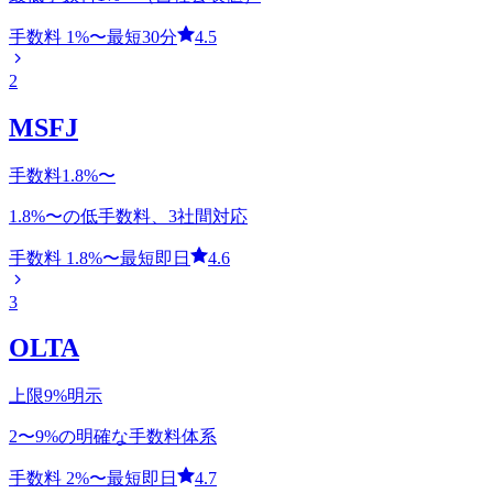
手数料
1
%〜
最短30分
4.5
2
MSFJ
手数料1.8%〜
1.8%〜の低手数料、3社間対応
手数料
1.8
%〜
最短即日
4.6
3
OLTA
上限9%明示
2〜9%の明確な手数料体系
手数料
2
%〜
最短即日
4.7