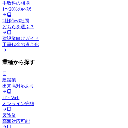
手数料の相場
1〜20%の内訳
2社間vs3社間
どちらを選ぶ？
建設業向けガイド
工事代金の資金化
業種から探す
建設業
出来高対応あり
IT・Web
オンライン完結
製造業
高額対応可能