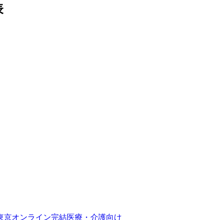
表
東京
オンライン完結
医療・介護向け