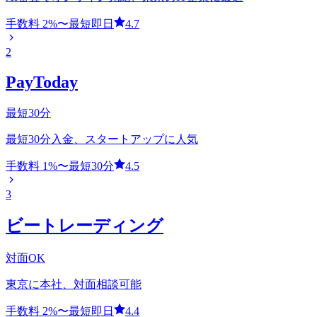
手数料
2
%〜
最短即日
4.7
2
PayToday
最短30分
最短30分入金、スタートアップに人気
手数料
1
%〜
最短30分
4.5
3
ビートレーディング
対面OK
東京に本社、対面相談可能
手数料
2
%〜
最短即日
4.4