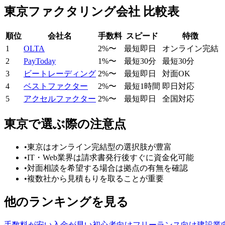
東京
ファクタリング会社 比較表
順位
会社名
手数料
スピード
特徴
1
OLTA
2
%〜
最短即日
オンライン完結
2
PayToday
1
%〜
最短30分
最短30分
3
ビートレーディング
2
%〜
最短即日
対面OK
4
ベストファクター
2
%〜
最短1時間
即日対応
5
アクセルファクター
2
%〜
最短即日
全国対応
東京
で選ぶ際の注意点
•
東京はオンライン完結型の選択肢が豊富
•
IT・Web業界は請求書発行後すぐに資金化可能
•
対面相談を希望する場合は拠点の有無を確認
•
複数社から見積もりを取ることが重要
他のランキングを見る
手数料が安い
入金が早い
初心者向け
フリーランス向け
建設業