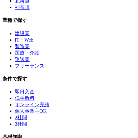
北海道
神奈川
業種で探す
建設業
IT・Web
製造業
医療・介護
運送業
フリーランス
条件で探す
即日入金
低手数料
オンライン完結
個人事業主OK
2社間
3社間
基礎知識