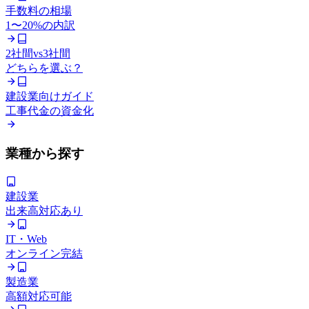
手数料の相場
1〜20%の内訳
2社間vs3社間
どちらを選ぶ？
建設業向けガイド
工事代金の資金化
業種から探す
建設業
出来高対応あり
IT・Web
オンライン完結
製造業
高額対応可能