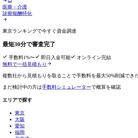
医療・介護
診療報酬特化
東京ランキングで
今すぐ資金調達
最短30分で審査完了
手数料1%〜
即日入金可能
オンライン完結
無料で一括見積もり
複数社から見積もりを取ることで
手数料を最大50%削減
でき
まだ検討中の方は
手数料シミュレーター
で概算を確認
エリアで探す
東京
大阪
愛知
福岡