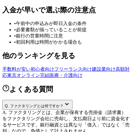
入金が早い
で選ぶ際の注意点
•
午前中の申込みが即日入金の条件
•
必要書類が揃っていることが前提
•
銀行の営業時間に注意
•
初回利用は時間がかかる場合も
他のランキングを見る
手数料が安い
初心者向け
フリーランス向け
建設業向け
高額対
応
東京
オンライン完結
医療・介護向け
よくある質問
Q.
ファクタリングとは何ですか？
A.
ファクタリングとは、企業が保有する売掛金（請求書）
をファクタリング会社に売却し、支払期日より前に資金化す
るサービスです。銀行融資とは異なり「借入」ではなく「売
却」なので、負債として計上されません。