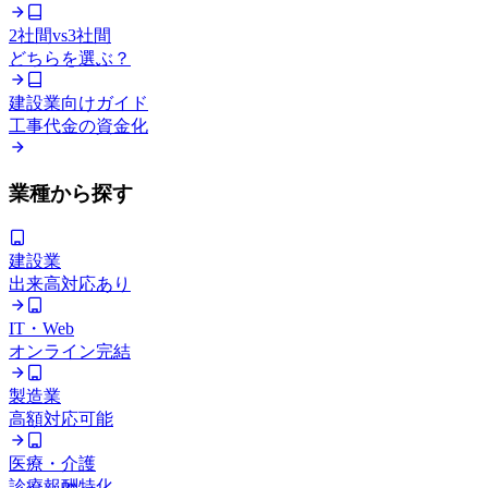
2社間vs3社間
どちらを選ぶ？
建設業向けガイド
工事代金の資金化
業種から探す
建設業
出来高対応あり
IT・Web
オンライン完結
製造業
高額対応可能
医療・介護
診療報酬特化