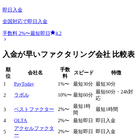
即日入金
全国対応で即日入金
手数料
2
%〜
最短即日
4.2
入金が早い
ファクタリング会社 比較表
順
手数
会社名
スピード
特徴
位
料
1
PayToday
1
%〜
最短30分
最短30分
最短60分・24h対
ラボル
10
%〜
最短60分
2
応
最短1時
ベストファクター
2
%〜
最短1時間
3
間
4
OLTA
2
%〜
最短即日
即日入金
アクセルファクタ
2
%〜
最短即日
即日入金
5
ー