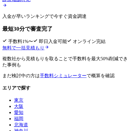
入金が早いランキングで
今すぐ資金調達
最短30分で審査完了
手数料1%〜
即日入金可能
オンライン完結
無料で一括見積もり
複数社から見積もりを取ることで
手数料を最大50%削減
でき
た事例も
まだ検討中の方は
手数料シミュレーター
で概算を確認
エリアで探す
東京
大阪
愛知
福岡
北海道
神奈川