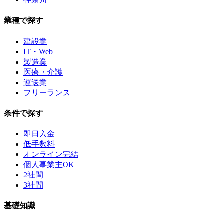
業種で探す
建設業
IT・Web
製造業
医療・介護
運送業
フリーランス
条件で探す
即日入金
低手数料
オンライン完結
個人事業主OK
2社間
3社間
基礎知識