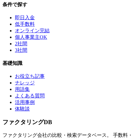
条件で探す
即日入金
低手数料
オンライン完結
個人事業主OK
2社間
3社間
基礎知識
お役立ち記事
ナレッジ
用語集
よくある質問
活用事例
体験談
ファクタリング
DB
ファクタリング会社の比較・検索データベース。 手数料・