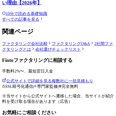
い理由【2026年】
10
分で読める
基礎知識
すべての記事を見る
関連ページ
ファクタリング会社比較
ファクタリングQ&A
2社間
ファ
クタリングとは
会社選びチェックリスト
Fintoファクタリング
に相談する
手数料
2
%〜、
最短翌日
入金
公式サイトで詳細を見る
複数社に一括見積もり
SSL暗号化通信
|
専門家監修
|
完全無料
※当サイトから公式サイトへ遷移した場合、当サイトが紹介
料を受け取る場合があります（広告）
お気軽にご相談ください