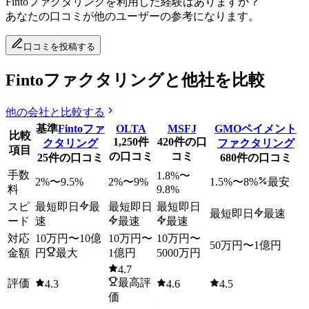
Fintoファクタリング
を利用した経験はありますか？
あなたの口コミが他のユーザーの参考になります。
口コミを投稿する
Fintoファクタリングと他社を比較
他の会社と比較する
基準
Fintoファ
OLTA
MSFJ
GMOペイメント
比較
1,250
件
420
件の口
クタリング
ファクタリング
項目
の口コミ
コミ
25
件の口コミ
680
件の口コミ
手数
1.8
%〜
2
%〜
9.5
%
2
%〜
9
%
1.5
%〜
8
%
最安
料
9.8
%
スピ
最短即日
最
最短即日
最短即日
最短即日
最速
ード
速
最速
最速
対応
10万円
〜
10億
10万円
〜
10万円
〜
50万円
〜
1億円
金額
円
最大
1億円
5000万円
4.7
最高評
評価
4.3
4.6
4.5
価