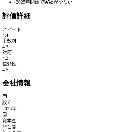
•
2025年開始で実績が少ない
評価詳細
スピード
4.4
手数料
4.3
対応
4.2
信頼性
4.5
会社情報
設立
2025
年
資本金
非公開