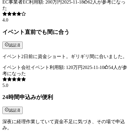
EC事業者
EC
利用額:
200万円
2025-11-18
62
人が参考になっ
た
4.0
イベント直前でも間に合う
認証済
イベント2日前に資金ショート。ギリギリ間に合いました。
イベント会社
イベント
利用額:
120万円
2025-11-10
54
人が参
考になった
5.0
24時間申込みが便利
認証済
深夜に経理作業していて資金不足に気づき、その場で申込
み。