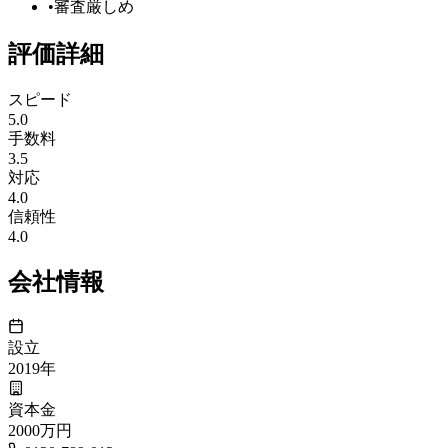
•
審査厳しめ
評価詳細
スピード
5.0
手数料
3.5
対応
4.0
信頼性
4.0
会社情報
設立
2019
年
資本金
2000万円