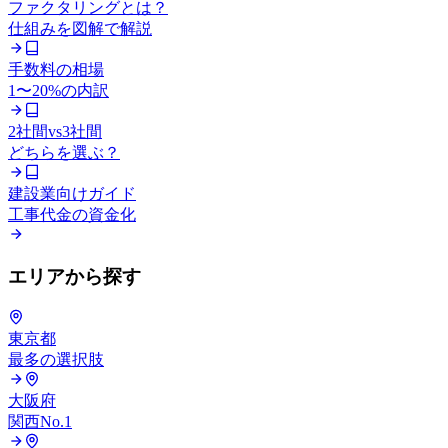
ファクタリングとは？
仕組みを図解で解説
手数料の相場
1〜20%の内訳
2社間vs3社間
どちらを選ぶ？
建設業向けガイド
工事代金の資金化
エリアから探す
東京都
最多の選択肢
大阪府
関西No.1