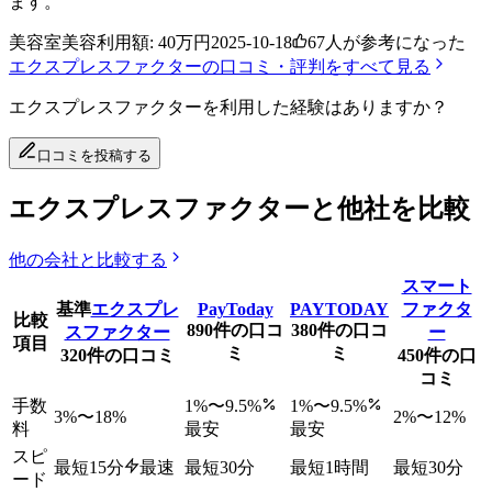
ます。
美容室
美容
利用額:
40万円
2025-10-18
67
人が参考になった
エクスプレスファクター
の口コミ・評判をすべて見る
エクスプレスファクター
を利用した経験はありますか？
口コミを投稿する
エクスプレスファクターと他社を比較
他の会社と比較する
スマート
基準
エクスプレ
PayToday
PAYTODAY
ファクタ
比較
890
件の口コ
380
件の口コ
スファクター
ー
項目
ミ
ミ
320
件の口コミ
450
件の口
コミ
手数
1
%〜
9.5
%
1
%〜
9.5
%
3
%〜
18
%
2
%〜
12
%
料
最安
最安
スピ
最短15分
最速
最短30分
最短1時間
最短30分
ード