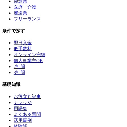
製造業
医療・介護
運送業
フリーランス
条件で探す
即日入金
低手数料
オンライン完結
個人事業主OK
2社間
3社間
基礎知識
お役立ち記事
ナレッジ
用語集
よくある質問
活用事例
体験談