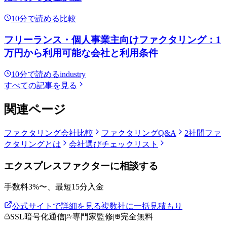
10
分で読める
比較
フリーランス・個人事業主向けファクタリング：1
万円から利用可能な会社と利用条件
10
分で読める
industry
すべての記事を見る
関連ページ
ファクタリング会社比較
ファクタリングQ&A
2社間
ファ
クタリングとは
会社選びチェックリスト
エクスプレスファクター
に相談する
手数料
3
%〜、
最短15分
入金
公式サイトで詳細を見る
複数社に一括見積もり
SSL暗号化通信
|
専門家監修
|
完全無料