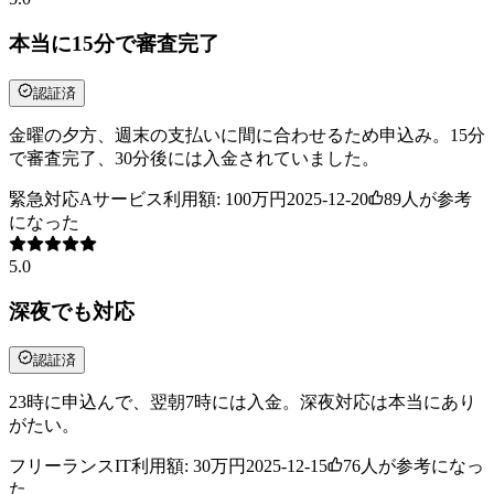
本当に15分で審査完了
認証済
金曜の夕方、週末の支払いに間に合わせるため申込み。15分
で審査完了、30分後には入金されていました。
緊急対応A
サービス
利用額:
100万円
2025-12-20
89
人が参考
になった
5.0
深夜でも対応
認証済
23時に申込んで、翌朝7時には入金。深夜対応は本当にあり
がたい。
フリーランス
IT
利用額:
30万円
2025-12-15
76
人が参考になっ
た