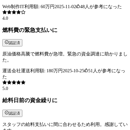
Web制作
IT
利用額:
60万円
2025-11-02
48
人が参考になった
4.0
燃料費の緊急支払いに
認証済
原油価格高騰で燃料費が急増。緊急の資金調達に助かりまし
た。
運送会社
運送
利用額:
180万円
2025-10-25
51
人が参考になっ
た
5.0
給料日前の資金繰りに
認証済
スタッフの給料支払いに間に合わせるため利用。感謝してい