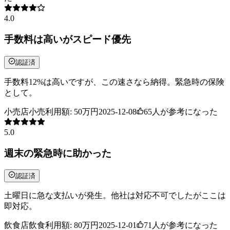
4.0
手数料は高いがスピード優先
認証済
手数料12%は高いですが、この速さなら納得。緊急時の保険
として。
小売店
小売
利用額:
50万円
2025-12-08
65
人が参考になった
5.0
週末の緊急時に助かった
認証済
土曜日に急な支払いが発生。他社は対応不可でしたがここは
即対応。
飲食店
飲食
利用額:
80万円
2025-12-01
71
人が参考になった