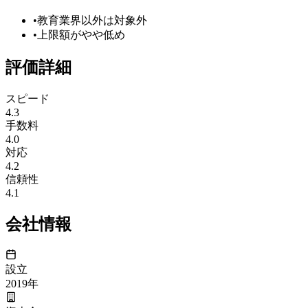
•
教育業界以外は対象外
•
上限額がやや低め
評価詳細
スピード
4.3
手数料
4.0
対応
4.2
信頼性
4.1
会社情報
設立
2019
年