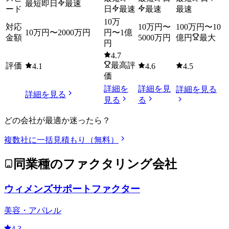
最短即日
最速
ード
日
最速
最速
最速
10万
対応
10万円
〜
100万円
〜
10
10万円
〜
2000万円
円
〜
1億
金額
5000万円
億円
最大
円
4.7
最高評
評価
4.1
4.6
4.5
価
詳細を
詳細を見
詳細を見る
詳細を見る
見る
る
どの会社が最適か迷ったら？
複数社に一括見積もり（無料）
同業種のファクタリング会社
ウィメンズサポートファクター
美容・アパレル
4.3