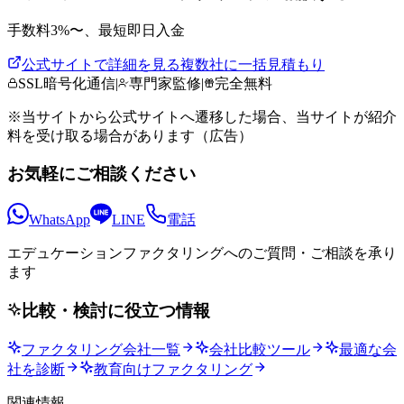
手数料
3
%〜、
最短即日
入金
公式サイトで詳細を見る
複数社に一括見積もり
SSL暗号化通信
|
専門家監修
|
完全無料
※当サイトから公式サイトへ遷移した場合、当サイトが紹介
料を受け取る場合があります（広告）
お気軽にご相談ください
WhatsApp
LINE
電話
エデュケーションファクタリングへの
ご質問・ご相談を承り
ます
比較・検討に役立つ情報
ファクタリング会社一覧
会社比較ツール
最適な会
社を診断
教育向けファクタリング
関連情報