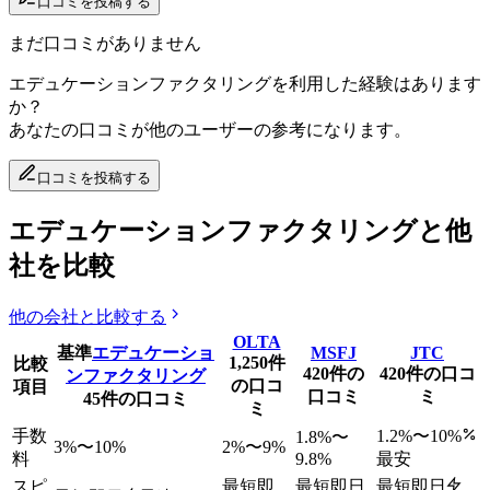
口コミを投稿する
まだ口コミがありません
エデュケーションファクタリング
を利用した経験はあります
か？
あなたの口コミが他のユーザーの参考になります。
口コミを投稿する
エデュケーションファクタリングと他
社を比較
他の会社と比較する
OLTA
基準
エデュケーショ
MSFJ
JTC
1,250
件
比較
420
件の
420
件の口コ
ンファクタリング
の口コ
項目
口コミ
ミ
45
件の口コミ
ミ
手数
1.2
%〜
10
%
1.8
%〜
3
%〜
10
%
2
%〜
9
%
料
9.8
%
最安
スピ
最短即
最短即日
最短即日