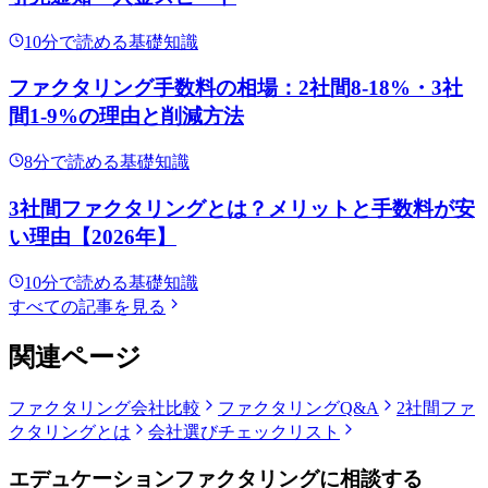
10
分で読める
基礎知識
ファクタリング手数料の相場：2社間8-18%・3社
間1-9%の理由と削減方法
8
分で読める
基礎知識
3社間ファクタリングとは？メリットと手数料が安
い理由【2026年】
10
分で読める
基礎知識
すべての記事を見る
関連ページ
ファクタリング会社比較
ファクタリングQ&A
2社間
ファ
クタリングとは
会社選びチェックリスト
エデュケーションファクタリング
に相談する