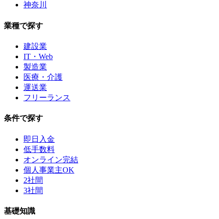
神奈川
業種で探す
建設業
IT・Web
製造業
医療・介護
運送業
フリーランス
条件で探す
即日入金
低手数料
オンライン完結
個人事業主OK
2社間
3社間
基礎知識