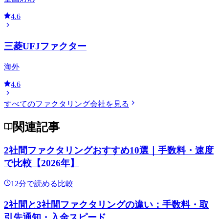
4.6
三菱UFJファクター
海外
4.6
すべてのファクタリング会社を見る
関連記事
2社間ファクタリングおすすめ10選｜手数料・速度
で比較【2026年】
12
分で読める
比較
2社間と3社間ファクタリングの違い：手数料・取
引先通知・入金スピード