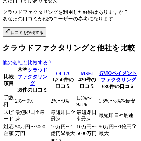
まだ口コミがありません
クラウドファクタリング
を利用した経験はありますか？
あなたの口コミが他のユーザーの参考になります。
口コミを投稿する
クラウドファクタリングと他社を比較
他の会社と比較する
基準
クラウド
GMOペイメント
OLTA
MSFJ
比較
ファクタリン
1,250
件の
420
件の
ファクタリング
項目
グ
口コミ
口コミ
680
件の口コミ
35
件の口コミ
手数
1.8
%〜
2
%〜
9
%
2
%〜
9
%
1.5
%〜
8
%
最安
料
9.8
%
スピ
最短即日
最
最短即日
最短即日
最短即日
最速
ード
速
最速
最速
対応
50万円
〜
5000
10万円
〜
1
10万円
〜
50万円
〜
1億円
金額
万円
億円
最大
5000万円
最大
4.7