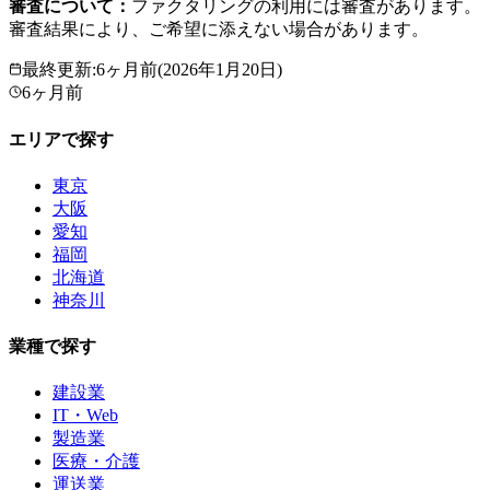
審査について：
ファクタリングの利用には審査があります。
審査結果により、ご希望に添えない場合があります。
最終更新
:
6ヶ月前
(
2026年1月20日
)
6ヶ月前
エリアで探す
東京
大阪
愛知
福岡
北海道
神奈川
業種で探す
建設業
IT・Web
製造業
医療・介護
運送業