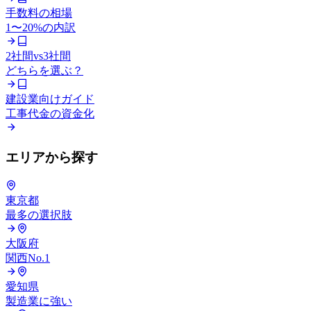
手数料の相場
1〜20%の内訳
2社間vs3社間
どちらを選ぶ？
建設業向けガイド
工事代金の資金化
エリアから探す
東京都
最多の選択肢
大阪府
関西No.1
愛知県
製造業に強い