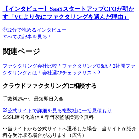
【インタビュー】SaaSスタートアップCFOが明か
す「VCより先にファクタリングを選んだ理由」
12
分で読める
インタビュー
すべての記事を見る
関連ページ
ファクタリング会社比較
ファクタリングQ&A
2社間
ファ
クタリングとは
会社選びチェックリスト
クラウドファクタリング
に相談する
手数料
2
%〜、
最短即日
入金
公式サイトで詳細を見る
複数社に一括見積もり
SSL暗号化通信
|
専門家監修
|
完全無料
※当サイトから公式サイトへ遷移した場合、当サイトが紹介
料を受け取る場合があります（広告）