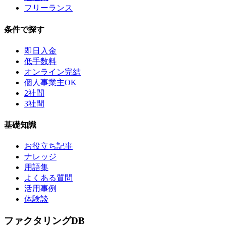
フリーランス
条件で探す
即日入金
低手数料
オンライン完結
個人事業主OK
2社間
3社間
基礎知識
お役立ち記事
ナレッジ
用語集
よくある質問
活用事例
体験談
ファクタリング
DB