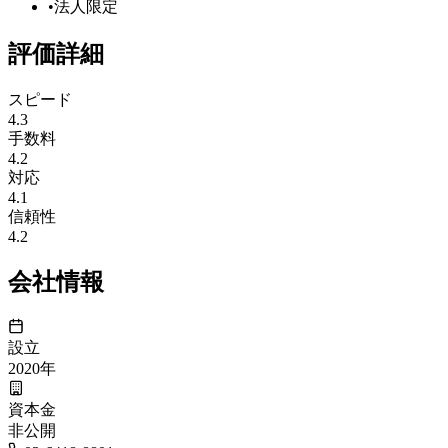
•
法人限定
評価詳細
スピード
4.3
手数料
4.2
対応
4.1
信頼性
4.2
会社情報
設立
2020
年
資本金
非公開