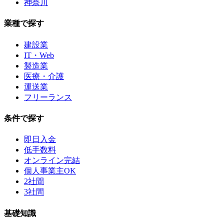
神奈川
業種で探す
建設業
IT・Web
製造業
医療・介護
運送業
フリーランス
条件で探す
即日入金
低手数料
オンライン完結
個人事業主OK
2社間
3社間
基礎知識