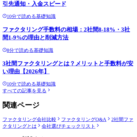
引先通知・入金スピード
10
分で読める
基礎知識
ファクタリング手数料の相場：2社間8-18%・3社
間1-9%の理由と削減方法
8
分で読める
基礎知識
3社間ファクタリングとは？メリットと手数料が安
い理由【2026年】
10
分で読める
基礎知識
すべての記事を見る
関連ページ
ファクタリング会社比較
ファクタリングQ&A
2社間
ファ
クタリングとは
会社選びチェックリスト