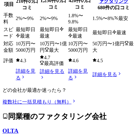
1,250
件の口
420
件の口
210
件の口
ァクタリング
項目
コミ
コミ
コミ
680
件の口コミ
手数
1.8
%〜
2
%〜
9
%
2
%〜
9
%
1.5
%〜
8
%
最安
料
9.8
%
スピ
最短即日
最短即日
最短即日
最短即日
最速
ード
最速
最速
最速
対応
10万円
〜
10万円
〜
1億
10万円
〜
50万円
〜
1億円
最
金額
5000万円
円
最大
5000万円
大
4.7
評価
4.3
4.6
4.5
最高評価
詳細を見
詳細を見
詳細を見る
詳細を見る
る
る
どの会社が最適か迷ったら？
複数社に一括見積もり（無料）
同業種のファクタリング会社
OLTA