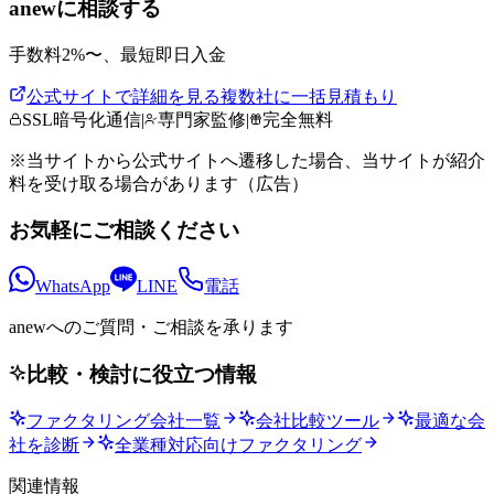
anew
に相談する
手数料
2
%〜、
最短即日
入金
公式サイトで詳細を見る
複数社に一括見積もり
SSL暗号化通信
|
専門家監修
|
完全無料
※当サイトから公式サイトへ遷移した場合、当サイトが紹介
料を受け取る場合があります（広告）
お気軽にご相談ください
WhatsApp
LINE
電話
anewへの
ご質問・ご相談を承ります
比較・検討に役立つ情報
ファクタリング会社一覧
会社比較ツール
最適な会
社を診断
全業種対応向けファクタリング
関連情報