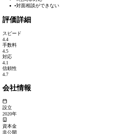
•
対面相談ができない
評価詳細
スピード
4.4
手数料
4.5
対応
4.1
信頼性
4.7
会社情報
設立
2020
年
資本金
非公開