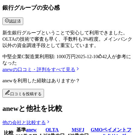
銀行グループの安心感
認証済
新生銀行グループということで安心して利用できました。
OLTAの技術で審査も早く、手数料も3%程度。メインバンク
以外の資金調達手段として重宝しています。
中堅企業C
製造業
利用額:
1000万円
2025-12-10
42
人が参考に
なった
anew
の口コミ・評判をすべて見る
anew
を利用した経験はありますか？
口コミを投稿する
anewと他社を比較
他の会社と比較する
基準
anew
OLTA
MSFJ
GMOペイメントフ
比較