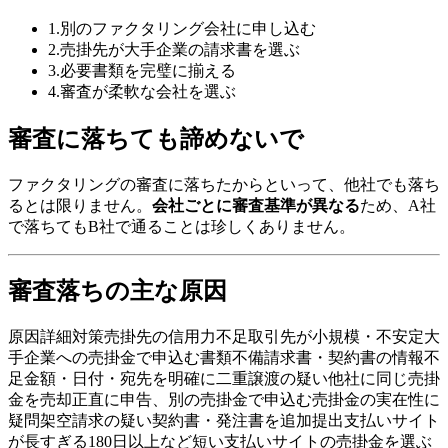
1
.
別のファクタリング会社に申し込む
2
.
売掛先が大手企業の請求書を選ぶ
3
.
必要書類を完璧に揃える
4
.
審査が柔軟な会社を選ぶ
審査に落ちても諦めないで
ファクタリングの審査に落ちたからといって、他社でも落ち
るとは限りません。
会社ごとに審査基準が異なる
ため、A社
で落ちてもB社で通ることは珍しくありません。
審査落ちの主な原因
原因詳細対策売掛先の信用力不足取引先が小規模・不安定大
手企業への売掛金で申込む書類不備請求書・契約書の情報不
足金額・日付・宛先を明確に二重譲渡の疑い他社に同じ売掛
金を売却正直に申告、別の売掛金で申込む売掛金の実在性に
疑問架空請求の疑い契約書・発注書を追加提出支払いサイト
が長すぎる180日以上など短い支払いサイトの売掛金を選ぶ