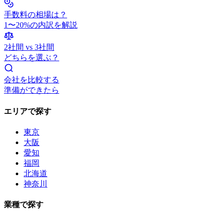
手数料の相場は？
1〜20%の内訳を解説
2社間 vs 3社間
どちらを選ぶ？
会社を比較する
準備ができたら
エリアで探す
東京
大阪
愛知
福岡
北海道
神奈川
業種で探す