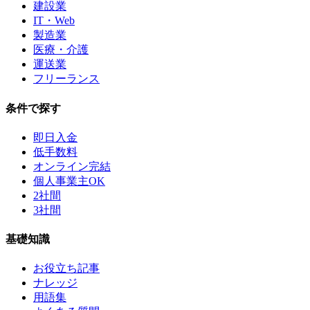
建設業
IT・Web
製造業
医療・介護
運送業
フリーランス
条件で探す
即日入金
低手数料
オンライン完結
個人事業主OK
2社間
3社間
基礎知識
お役立ち記事
ナレッジ
用語集