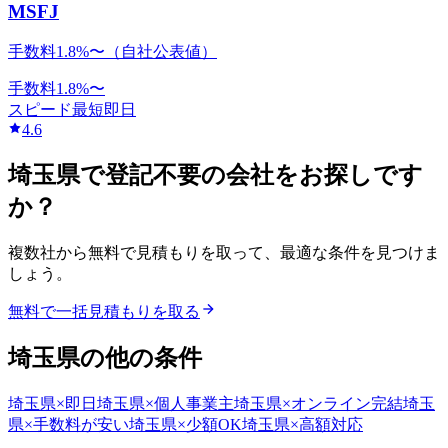
MSFJ
手数料1.8%〜（自社公表値）
手数料
1.8
%〜
スピード
最短即日
4.6
埼玉県
で
登記不要
の会社をお探しです
か？
複数社から無料で見積もりを取って、最適な条件を見つけま
しょう。
無料で一括見積もりを取る
埼玉県
の他の条件
埼玉県
×
即日
埼玉県
×
個人事業主
埼玉県
×
オンライン完結
埼玉
県
×
手数料が安い
埼玉県
×
少額OK
埼玉県
×
高額対応