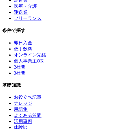
製造業
医療・介護
運送業
フリーランス
条件で探す
即日入金
低手数料
オンライン完結
個人事業主OK
2社間
3社間
基礎知識
お役立ち記事
ナレッジ
用語集
よくある質問
活用事例
体験談