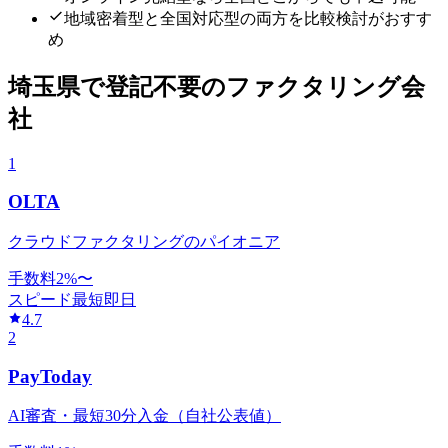
地域密着型と全国対応型の両方を比較検討がおすす
め
埼玉県
で
登記不要
のファクタリング会
社
1
OLTA
クラウドファクタリングのパイオニア
手数料
2
%〜
スピード
最短即日
4.7
2
PayToday
AI審査・最短30分入金（自社公表値）