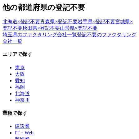
他の都道府県の
登記不要
北海道
×
登記不要
青森県
×
登記不要
岩手県
×
登記不要
宮城県
×
登記不要
秋田県
×
登記不要
山形県
×
登記不要
埼玉県
のファクタリング会社一覧
登記不要
のファクタリング
会社一覧
エリアで探す
東京
大阪
愛知
福岡
北海道
神奈川
業種で探す
建設業
IT・Web