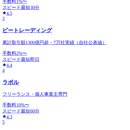
手数料
1
%〜
スピード
最短30分
4.5
3
ビートレーディング
累計取引額1300億円超・7万社実績（自社公表値）
手数料
2
%〜
スピード
最短即日
4.4
4
ラボル
フリーランス・個人事業主専門
手数料
10
%〜
スピード
最短60分
4.3
5