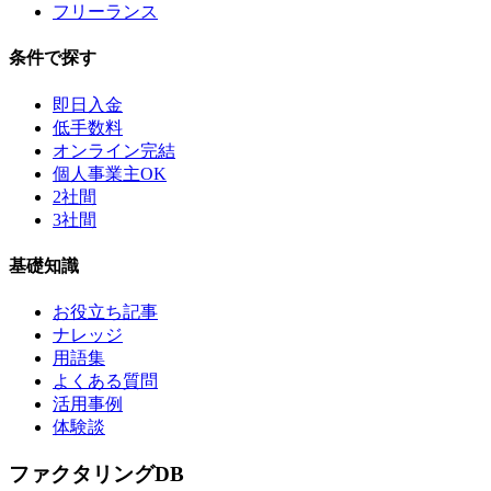
フリーランス
条件で探す
即日入金
低手数料
オンライン完結
個人事業主OK
2社間
3社間
基礎知識
お役立ち記事
ナレッジ
用語集
よくある質問
活用事例
体験談
ファクタリング
DB