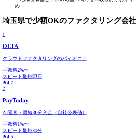
め
埼玉県
で
少額OK
のファクタリング会社
1
OLTA
クラウドファクタリングのパイオニア
手数料
2
%〜
スピード
最短即日
4.7
2
PayToday
AI審査・最短30分入金（自社公表値）
手数料
1
%〜
スピード
最短30分
4.5