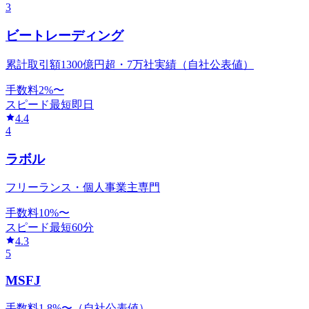
3
ビートレーディング
累計取引額1300億円超・7万社実績（自社公表値）
手数料
2
%〜
スピード
最短即日
4.4
4
ラボル
フリーランス・個人事業主専門
手数料
10
%〜
スピード
最短60分
4.3
5
MSFJ
手数料1.8%〜（自社公表値）