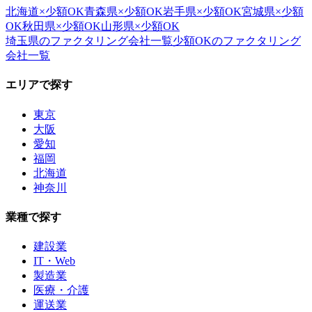
北海道
×
少額OK
青森県
×
少額OK
岩手県
×
少額OK
宮城県
×
少額
OK
秋田県
×
少額OK
山形県
×
少額OK
埼玉県
のファクタリング会社一覧
少額OK
のファクタリング
会社一覧
エリアで探す
東京
大阪
愛知
福岡
北海道
神奈川
業種で探す
建設業
IT・Web
製造業
医療・介護
運送業