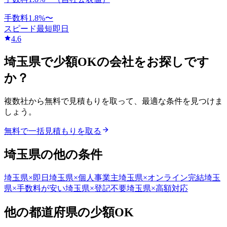
手数料
1.8
%〜
スピード
最短即日
4.6
埼玉県
で
少額OK
の会社をお探しです
か？
複数社から無料で見積もりを取って、最適な条件を見つけま
しょう。
無料で一括見積もりを取る
埼玉県
の他の条件
埼玉県
×
即日
埼玉県
×
個人事業主
埼玉県
×
オンライン完結
埼玉
県
×
手数料が安い
埼玉県
×
登記不要
埼玉県
×
高額対応
他の都道府県の
少額OK