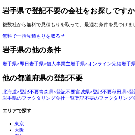
岩手県
で
登記不要
の会社をお探しですか
複数社から無料で見積もりを取って、最適な条件を見つけま
無料で一括見積もりを取る
岩手県
の他の条件
岩手県
×
即日
岩手県
×
個人事業主
岩手県
×
オンライン完結
岩手
他の都道府県の
登記不要
北海道
×
登記不要
青森県
×
登記不要
宮城県
×
登記不要
秋田県
×
登
岩手県
のファクタリング会社一覧
登記不要
のファクタリング
エリアで探す
東京
大阪