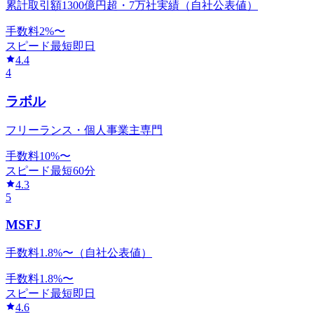
累計取引額1300億円超・7万社実績（自社公表値）
手数料
2
%〜
スピード
最短即日
4.4
4
ラボル
フリーランス・個人事業主専門
手数料
10
%〜
スピード
最短60分
4.3
5
MSFJ
手数料1.8%〜（自社公表値）
手数料
1.8
%〜
スピード
最短即日
4.6