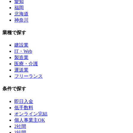
愛知
福岡
北海道
神奈川
業種で探す
建設業
IT・Web
製造業
医療・介護
運送業
フリーランス
条件で探す
即日入金
低手数料
オンライン完結
個人事業主OK
2社間
3社間