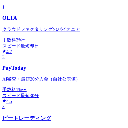
1
OLTA
クラウドファクタリングのパイオニア
手数料
2
%〜
スピード
最短即日
4.7
2
PayToday
AI審査・最短30分入金（自社公表値）
手数料
1
%〜
スピード
最短30分
4.5
3
ビートレーディング