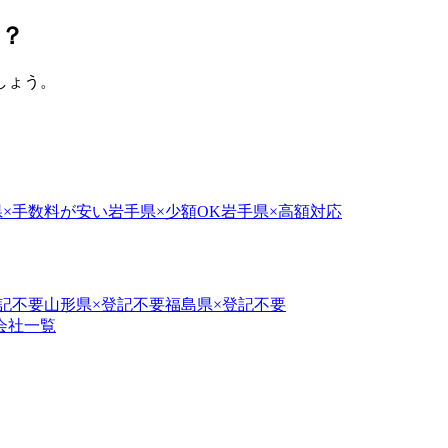
？
しょう。
県
×
手数料が安い
岩手県
×
少額OK
岩手県
×
高額対応
記不要
山形県
×
登記不要
福島県
×
登記不要
会社一覧