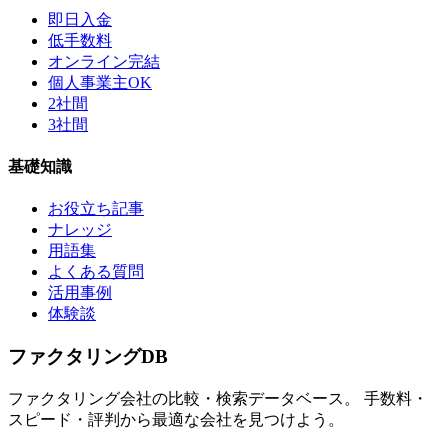
即日入金
低手数料
オンライン完結
個人事業主OK
2社間
3社間
基礎知識
お役立ち記事
ナレッジ
用語集
よくある質問
活用事例
体験談
ファクタリング
DB
ファクタリング会社の比較・検索データベース。 手数料・
スピード・評判から最適な会社を見つけよう。