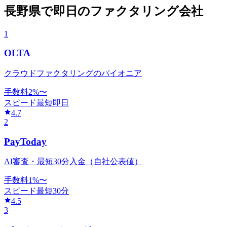
長野県
で
即日
のファクタリング会社
1
OLTA
クラウドファクタリングのパイオニア
手数料
2
%〜
スピード
最短即日
4.7
2
PayToday
AI審査・最短30分入金（自社公表値）
手数料
1
%〜
スピード
最短30分
4.5
3