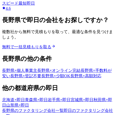
スピード
最短即日
4.6
長野県
で
即日
の会社をお探しですか？
複数社から無料で見積もりを取って、最適な条件を見つけま
しょう。
無料で一括見積もりを取る
長野県
の他の条件
長野県
×
個人事業主
長野県
×
オンライン完結
長野県
×
手数料が
安い
長野県
×
登記不要
長野県
×
少額OK
長野県
×
高額対応
他の都道府県の
即日
北海道
×
即日
青森県
×
即日
岩手県
×
即日
宮城県
×
即日
秋田県
×
即
日
山形県
×
即日
長野県
のファクタリング会社一覧
即日
のファクタリング会社