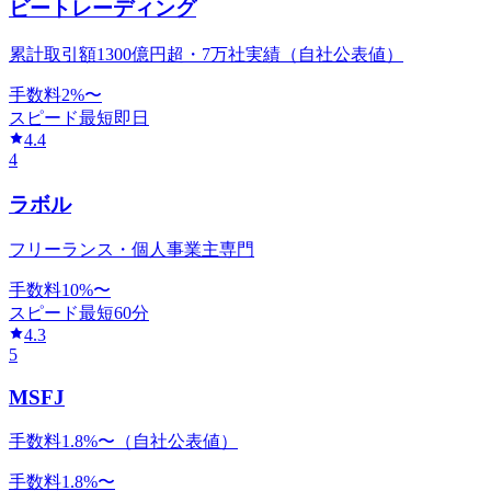
ビートレーディング
累計取引額1300億円超・7万社実績（自社公表値）
手数料
2
%〜
スピード
最短即日
4.4
4
ラボル
フリーランス・個人事業主専門
手数料
10
%〜
スピード
最短60分
4.3
5
MSFJ
手数料1.8%〜（自社公表値）
手数料
1.8
%〜