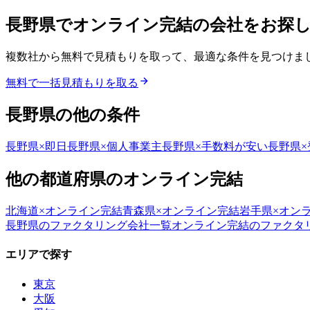
長野県
で
オンライン完結
の会社をお探
複数社から無料で見積もりを取って、最適な条件を見つけま
無料で一括見積もりを取る
長野県
の他の条件
長野県
×
即日
長野県
×
個人事業主
長野県
×
手数料が安い
長野県
×
他の都道府県の
オンライン完結
北海道
×
オンライン完結
青森県
×
オンライン完結
岩手県
×
オン
長野県
のファクタリング会社一覧
オンライン完結
のファクタ
エリアで探す
東京
大阪