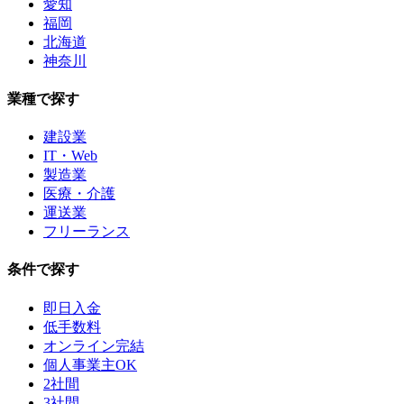
愛知
福岡
北海道
神奈川
業種で探す
建設業
IT・Web
製造業
医療・介護
運送業
フリーランス
条件で探す
即日入金
低手数料
オンライン完結
個人事業主OK
2社間
3社間