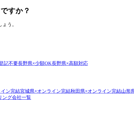
しですか？
しょう。
登記不要
長野県
×
少額OK
長野県
×
高額対応
ライン完結
宮城県
×
オンライン完結
秋田県
×
オンライン完結
山形
リング会社一覧