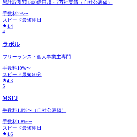
累計取引額1300億円超・7万社実績（自社公表値）
手数料
2
%〜
スピード
最短即日
4.4
4
ラボル
フリーランス・個人事業主専門
手数料
10
%〜
スピード
最短60分
4.3
5
MSFJ
手数料1.8%〜（自社公表値）
手数料
1.8
%〜
スピード
最短即日
4.6