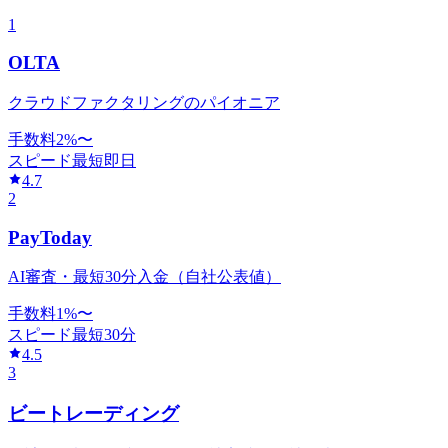
1
OLTA
クラウドファクタリングのパイオニア
手数料
2
%〜
スピード
最短即日
4.7
2
PayToday
AI審査・最短30分入金（自社公表値）
手数料
1
%〜
スピード
最短30分
4.5
3
ビートレーディング