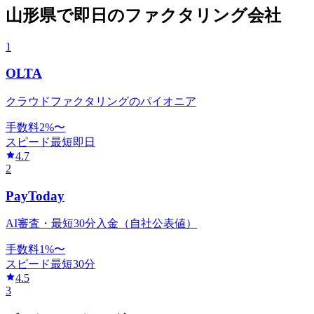
山形県
で
即日
のファクタリング会社
1
OLTA
クラウドファクタリングのパイオニア
手数料
2
%〜
スピード
最短即日
4.7
2
PayToday
AI審査・最短30分入金（自社公表値）
手数料
1
%〜
スピード
最短30分
4.5
3