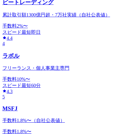
ビートレーディング
累計取引額1300億円超・7万社実績（自社公表値）
手数料
2
%〜
スピード
最短即日
4.4
4
ラボル
フリーランス・個人事業主専門
手数料
10
%〜
スピード
最短60分
4.3
5
MSFJ
手数料1.8%〜（自社公表値）
手数料
1.8
%〜