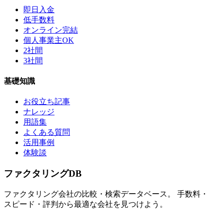
即日入金
低手数料
オンライン完結
個人事業主OK
2社間
3社間
基礎知識
お役立ち記事
ナレッジ
用語集
よくある質問
活用事例
体験談
ファクタリング
DB
ファクタリング会社の比較・検索データベース。 手数料・
スピード・評判から最適な会社を見つけよう。