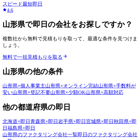
スピード
最短即日
4.6
山形県
で
即日
の会社をお探しですか？
複数社から無料で見積もりを取って、最適な条件を見つけま
しょう。
無料で一括見積もりを取る
山形県
の他の条件
山形県
×
個人事業主
山形県
×
オンライン完結
山形県
×
手数料が
安い
山形県
×
登記不要
山形県
×
少額OK
山形県
×
高額対応
他の都道府県の
即日
北海道
×
即日
青森県
×
即日
岩手県
×
即日
宮城県
×
即日
秋田県
×
即
日
福島県
×
即日
山形県
のファクタリング会社一覧
即日
のファクタリング会社