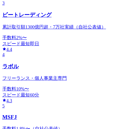
3
ビートレーディング
累計取引額1300億円超・7万社実績（自社公表値）
手数料
2
%〜
スピード
最短即日
4.4
4
ラボル
フリーランス・個人事業主専門
手数料
10
%〜
スピード
最短60分
4.3
5
MSFJ
手数料1.8%〜（自社公表値）