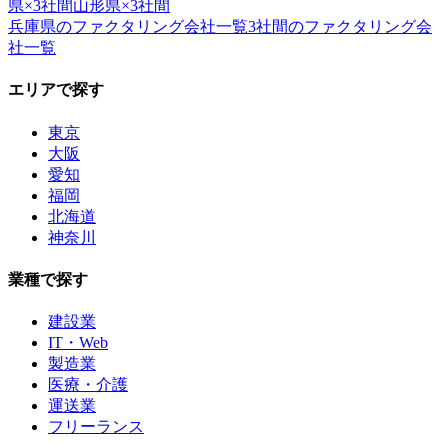
県
×
3社間
山形県
×
3社間
兵庫県
のファクタリング会社一覧
3社間
のファクタリング会
社一覧
エリアで探す
東京
大阪
愛知
福岡
北海道
神奈川
業種で探す
建設業
IT・Web
製造業
医療・介護
運送業
フリーランス