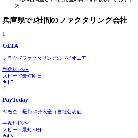
め
兵庫県
で
3社間
のファクタリング会社
1
OLTA
クラウドファクタリングのパイオニア
手数料
2
%〜
スピード
最短即日
4.7
2
PayToday
AI審査・最短30分入金（自社公表値）
手数料
1
%〜
スピード
最短30分
4.5