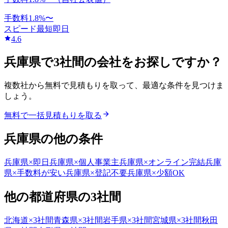
手数料
1.8
%〜
スピード
最短即日
4.6
兵庫県
で
3社間
の会社をお探しですか？
複数社から無料で見積もりを取って、最適な条件を見つけま
しょう。
無料で一括見積もりを取る
兵庫県
の他の条件
兵庫県
×
即日
兵庫県
×
個人事業主
兵庫県
×
オンライン完結
兵庫
県
×
手数料が安い
兵庫県
×
登記不要
兵庫県
×
少額OK
他の都道府県の
3社間
北海道
×
3社間
青森県
×
3社間
岩手県
×
3社間
宮城県
×
3社間
秋田