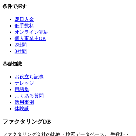
条件で探す
即日入金
低手数料
オンライン完結
個人事業主OK
2社間
3社間
基礎知識
お役立ち記事
ナレッジ
用語集
よくある質問
活用事例
体験談
ファクタリング
DB
ファクタリング会社の比較・検索データベース。 手数料・