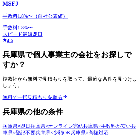
MSFJ
手数料1.8%〜（自社公表値）
手数料
1.8
%〜
スピード
最短即日
4.6
兵庫県
で
個人事業主
の会社をお探しで
すか？
複数社から無料で見積もりを取って、最適な条件を見つけま
しょう。
無料で一括見積もりを取る
兵庫県
の他の条件
兵庫県
×
即日
兵庫県
×
オンライン完結
兵庫県
×
手数料が安い
兵
庫県
×
登記不要
兵庫県
×
少額OK
兵庫県
×
高額対応