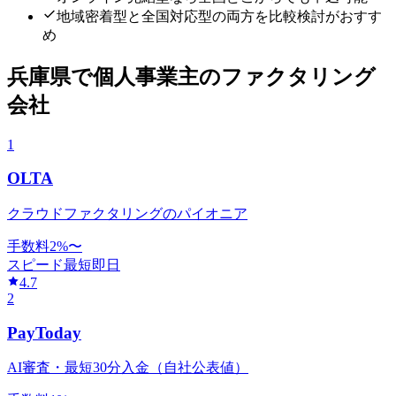
地域密着型と全国対応型の両方を比較検討がおすす
め
兵庫県
で
個人事業主
のファクタリング
会社
1
OLTA
クラウドファクタリングのパイオニア
手数料
2
%〜
スピード
最短即日
4.7
2
PayToday
AI審査・最短30分入金（自社公表値）