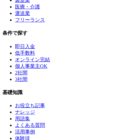
製造業
医療・介護
運送業
フリーランス
条件で探す
即日入金
低手数料
オンライン完結
個人事業主OK
2社間
3社間
基礎知識
お役立ち記事
ナレッジ
用語集
よくある質問
活用事例
体験談