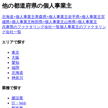
他の都道府県の
個人事業主
北海道
×
個人事業主
青森県
×
個人事業主
岩手県
×
個人事業主
宮
城県
×
個人事業主
秋田県
×
個人事業主
山形県
×
個人事業主
兵庫県
のファクタリング会社一覧
個人事業主
のファクタリン
グ会社一覧
エリアで探す
東京
大阪
愛知
福岡
北海道
神奈川
業種で探す
建設業
IT・Web