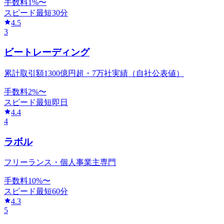
手数料
1
%〜
スピード
最短30分
4.5
3
ビートレーディング
累計取引額1300億円超・7万社実績（自社公表値）
手数料
2
%〜
スピード
最短即日
4.4
4
ラボル
フリーランス・個人事業主専門
手数料
10
%〜
スピード
最短60分
4.3
5