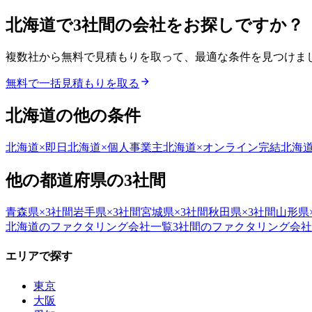
北海道
で
3社間
の会社をお探しですか？
複数社から無料で見積もりを取って、最適な条件を見つけま
無料で一括見積もりを取る
北海道
の他の条件
北海道
×
即日
北海道
×
個人事業主
北海道
×
オンライン完結
北海
他の都道府県の
3社間
青森県
×
3社間
岩手県
×
3社間
宮城県
×
3社間
秋田県
×
3社間
山形県
北海道
のファクタリング会社一覧
3社間
のファクタリング会社
エリアで探す
東京
大阪