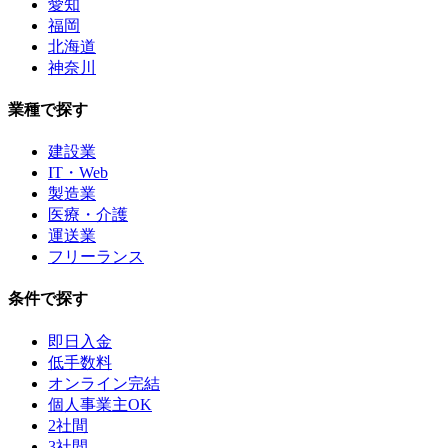
愛知
福岡
北海道
神奈川
業種で探す
建設業
IT・Web
製造業
医療・介護
運送業
フリーランス
条件で探す
即日入金
低手数料
オンライン完結
個人事業主OK
2社間
3社間