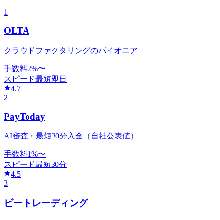
1
OLTA
クラウドファクタリングのパイオニア
手数料
2
%〜
スピード
最短即日
4.7
2
PayToday
AI審査・最短30分入金（自社公表値）
手数料
1
%〜
スピード
最短30分
4.5
3
ビートレーディング