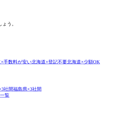
しょう。
道
×
手数料が安い
北海道
×
登記不要
北海道
×
少額OK
×
3社間
福島県
×
3社間
一覧