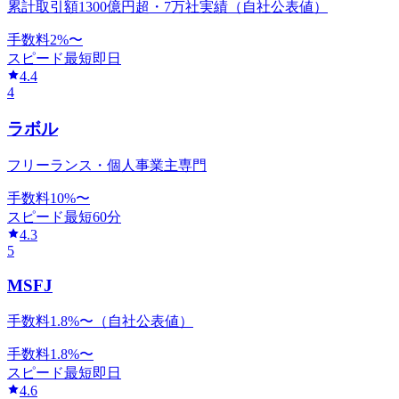
累計取引額1300億円超・7万社実績（自社公表値）
手数料
2
%〜
スピード
最短即日
4.4
4
ラボル
フリーランス・個人事業主専門
手数料
10
%〜
スピード
最短60分
4.3
5
MSFJ
手数料1.8%〜（自社公表値）
手数料
1.8
%〜
スピード
最短即日
4.6