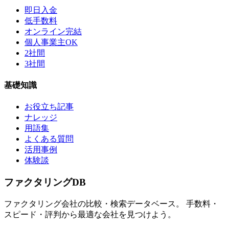
即日入金
低手数料
オンライン完結
個人事業主OK
2社間
3社間
基礎知識
お役立ち記事
ナレッジ
用語集
よくある質問
活用事例
体験談
ファクタリング
DB
ファクタリング会社の比較・検索データベース。 手数料・
スピード・評判から最適な会社を見つけよう。