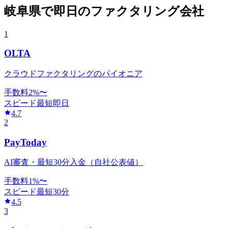
岐阜県
で
即日
のファクタリング会社
1
OLTA
クラウドファクタリングのパイオニア
手数料
2
%〜
スピード
最短即日
4.7
2
PayToday
AI審査・最短30分入金（自社公表値）
手数料
1
%〜
スピード
最短30分
4.5
3