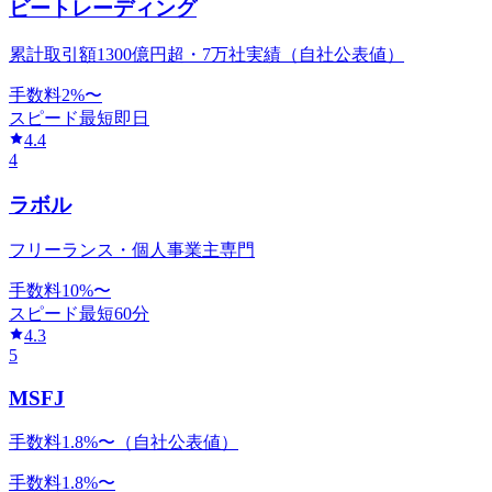
ビートレーディング
累計取引額1300億円超・7万社実績（自社公表値）
手数料
2
%〜
スピード
最短即日
4.4
4
ラボル
フリーランス・個人事業主専門
手数料
10
%〜
スピード
最短60分
4.3
5
MSFJ
手数料1.8%〜（自社公表値）
手数料
1.8
%〜