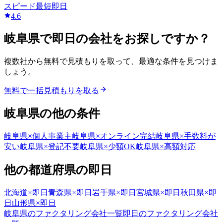
スピード
最短即日
4.6
岐阜県
で
即日
の会社をお探しですか？
複数社から無料で見積もりを取って、最適な条件を見つけま
しょう。
無料で一括見積もりを取る
岐阜県
の他の条件
岐阜県
×
個人事業主
岐阜県
×
オンライン完結
岐阜県
×
手数料が
安い
岐阜県
×
登記不要
岐阜県
×
少額OK
岐阜県
×
高額対応
他の都道府県の
即日
北海道
×
即日
青森県
×
即日
岩手県
×
即日
宮城県
×
即日
秋田県
×
即
日
山形県
×
即日
岐阜県
のファクタリング会社一覧
即日
のファクタリング会社