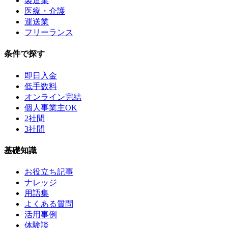
製造業
医療・介護
運送業
フリーランス
条件で探す
即日入金
低手数料
オンライン完結
個人事業主OK
2社間
3社間
基礎知識
お役立ち記事
ナレッジ
用語集
よくある質問
活用事例
体験談