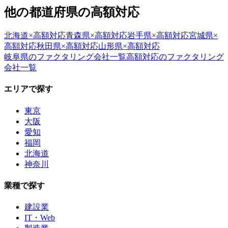
他の都道府県の
高額対応
北海道
×
高額対応
青森県
×
高額対応
岩手県
×
高額対応
宮城県
×
高額対応
秋田県
×
高額対応
山形県
×
高額対応
岐阜県
のファクタリング会社一覧
高額対応
のファクタリング
会社一覧
エリアで探す
東京
大阪
愛知
福岡
北海道
神奈川
業種で探す
建設業
IT・Web