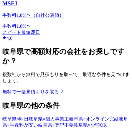
MSFJ
手数料1.8%〜（自社公表値）
手数料
1.8
%〜
スピード
最短即日
4.6
岐阜県
で
高額対応
の会社をお探しです
か？
複数社から無料で見積もりを取って、最適な条件を見つけま
しょう。
無料で一括見積もりを取る
岐阜県
の他の条件
岐阜県
×
即日
岐阜県
×
個人事業主
岐阜県
×
オンライン完結
岐阜
県
×
手数料が安い
岐阜県
×
登記不要
岐阜県
×
少額OK