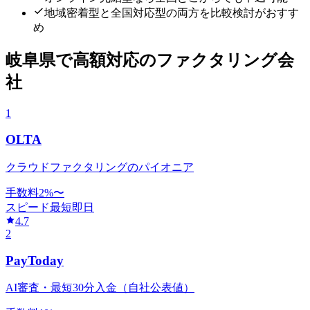
地域密着型と全国対応型の両方を比較検討がおすす
め
岐阜県
で
高額対応
のファクタリング会
社
1
OLTA
クラウドファクタリングのパイオニア
手数料
2
%〜
スピード
最短即日
4.7
2
PayToday
AI審査・最短30分入金（自社公表値）