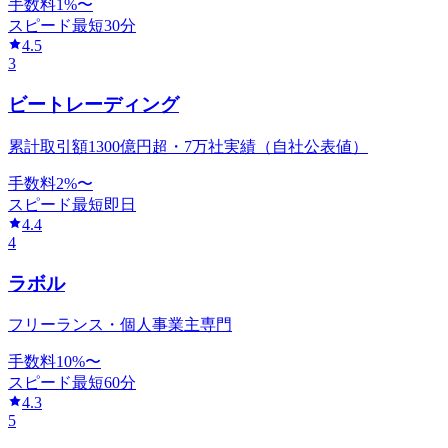
手数料
1
%〜
スピード
最短30分
4.5
3
ビートレーディング
累計取引額1300億円超・7万社実績（自社公表値）
手数料
2
%〜
スピード
最短即日
4.4
4
ラボル
フリーランス・個人事業主専門
手数料
10
%〜
スピード
最短60分
4.3
5