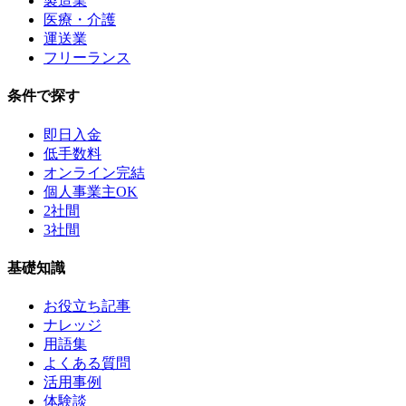
製造業
医療・介護
運送業
フリーランス
条件で探す
即日入金
低手数料
オンライン完結
個人事業主OK
2社間
3社間
基礎知識
お役立ち記事
ナレッジ
用語集
よくある質問
活用事例
体験談