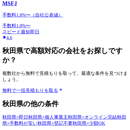
MSFJ
手数料1.8%〜（自社公表値）
手数料
1.8
%〜
スピード
最短即日
4.6
秋田県
で
高額対応
の会社をお探しです
か？
複数社から無料で見積もりを取って、最適な条件を見つけま
しょう。
無料で一括見積もりを取る
秋田県
の他の条件
秋田県
×
即日
秋田県
×
個人事業主
秋田県
×
オンライン完結
秋田
県
×
手数料が安い
秋田県
×
登記不要
秋田県
×
少額OK