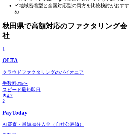
地域密着型と全国対応型の両方を比較検討がおすす
め
秋田県
で
高額対応
のファクタリング会
社
1
OLTA
クラウドファクタリングのパイオニア
手数料
2
%〜
スピード
最短即日
4.7
2
PayToday
AI審査・最短30分入金（自社公表値）