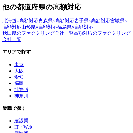
他の都道府県の
高額対応
北海道
×
高額対応
青森県
×
高額対応
岩手県
×
高額対応
宮城県
×
高額対応
山形県
×
高額対応
福島県
×
高額対応
秋田県
のファクタリング会社一覧
高額対応
のファクタリング
会社一覧
エリアで探す
東京
大阪
愛知
福岡
北海道
神奈川
業種で探す
建設業
IT・Web