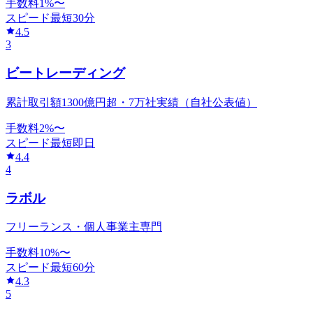
手数料
1
%〜
スピード
最短30分
4.5
3
ビートレーディング
累計取引額1300億円超・7万社実績（自社公表値）
手数料
2
%〜
スピード
最短即日
4.4
4
ラボル
フリーランス・個人事業主専門
手数料
10
%〜
スピード
最短60分
4.3
5