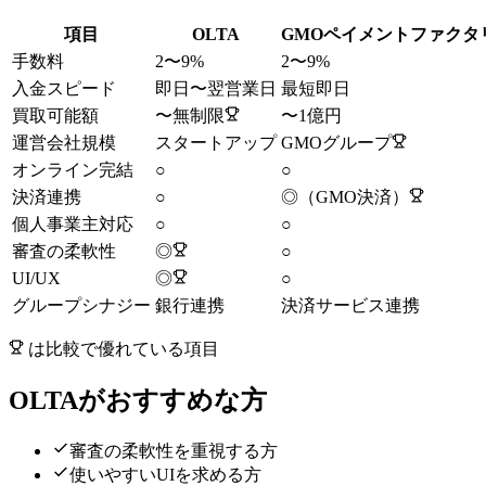
項目
OLTA
GMOペイメントファクタ
手数料
2〜9%
2〜9%
入金スピード
即日〜翌営業日
最短即日
買取可能額
〜無制限
〜1億円
運営会社規模
スタートアップ
GMOグループ
オンライン完結
○
○
決済連携
○
◎（GMO決済）
個人事業主対応
○
○
審査の柔軟性
◎
○
UI/UX
◎
○
グループシナジー
銀行連携
決済サービス連携
は比較で優れている項目
OLTA
がおすすめな方
審査の柔軟性を重視する方
使いやすいUIを求める方