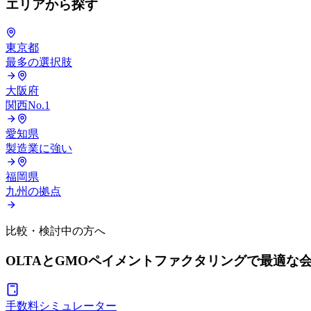
エリアから探す
東京都
最多の選択肢
大阪府
関西No.1
愛知県
製造業に強い
福岡県
九州の拠点
比較・検討中の方へ
OLTAとGMOペイメントファクタリングで
最適な
手数料シミュレーター