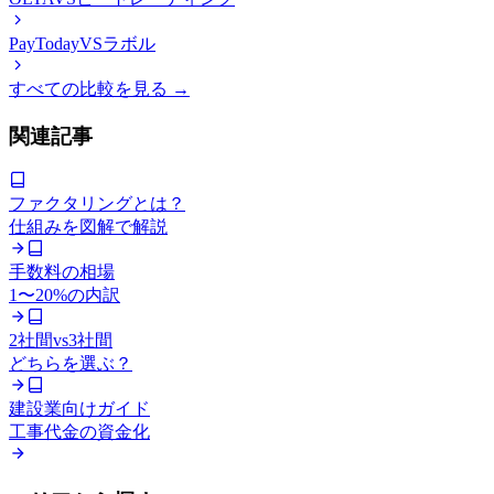
PayToday
VS
ラボル
すべての比較を見る →
関連記事
ファクタリングとは？
仕組みを図解で解説
手数料の相場
1〜20%の内訳
2社間vs3社間
どちらを選ぶ？
建設業向けガイド
工事代金の資金化