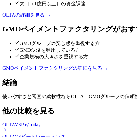
大口（1億円以上）の資金調達
OLTA
の詳細を見る →
GMOペイメントファクタリング
がおす
GMOグループの安心感を重視する方
GMO決済を利用している方
企業規模の大きさを重視する方
GMOペイメントファクタリング
の詳細を見る →
結論
使いやすさと審査の柔軟性ならOLTA、GMOグループの信
他の比較を見る
OLTA
VS
PayToday
OLTA
VS
ビートレーディング