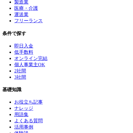
製造業
医療・介護
運送業
フリーランス
条件で探す
即日入金
低手数料
オンライン完結
個人事業主OK
2社間
3社間
基礎知識
お役立ち記事
ナレッジ
用語集
よくある質問
活用事例