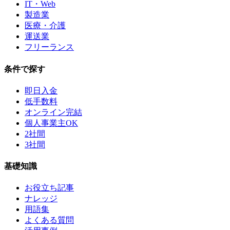
IT・Web
製造業
医療・介護
運送業
フリーランス
条件で探す
即日入金
低手数料
オンライン完結
個人事業主OK
2社間
3社間
基礎知識
お役立ち記事
ナレッジ
用語集
よくある質問