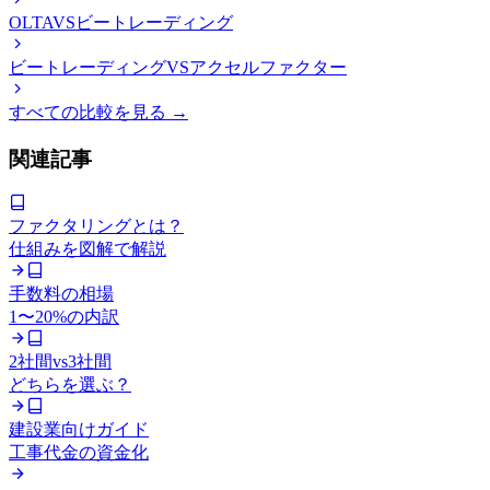
OLTA
VS
ビートレーディング
ビートレーディング
VS
アクセルファクター
すべての比較を見る →
関連記事
ファクタリングとは？
仕組みを図解で解説
手数料の相場
1〜20%の内訳
2社間vs3社間
どちらを選ぶ？
建設業向けガイド
工事代金の資金化