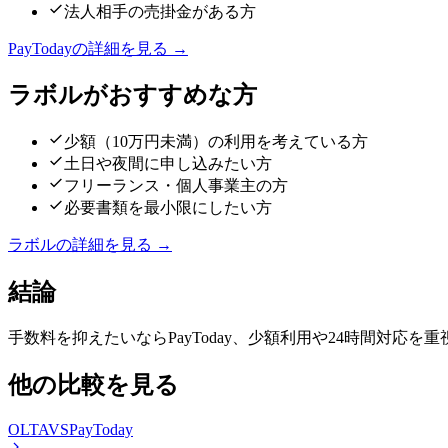
法人相手の売掛金がある方
PayToday
の詳細を見る →
ラボル
がおすすめな方
少額（10万円未満）の利用を考えている方
土日や夜間に申し込みたい方
フリーランス・個人事業主の方
必要書類を最小限にしたい方
ラボル
の詳細を見る →
結論
手数料を抑えたいならPayToday、少額利用や24時間対
他の比較を見る
OLTA
VS
PayToday