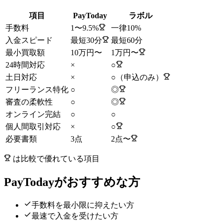
項目
PayToday
ラボル
手数料
1〜9.5%
一律10%
入金スピード
最短30分
最短60分
最小買取額
10万円〜
1万円〜
24時間対応
×
○
土日対応
×
○（申込のみ）
フリーランス特化
○
◎
審査の柔軟性
○
◎
オンライン完結
○
○
個人間取引対応
×
○
必要書類
3点
2点〜
は比較で優れている項目
PayToday
がおすすめな方
手数料を最小限に抑えたい方
最速で入金を受けたい方