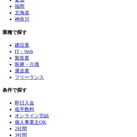
福岡
北海道
神奈川
業種で探す
建設業
IT・Web
製造業
医療・介護
運送業
フリーランス
条件で探す
即日入金
低手数料
オンライン完結
個人事業主OK
2社間
3社間