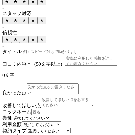
★
★
★
★
★
-
スタッフ対応
★
★
★
★
★
-
信頼性
★
★
★
★
★
-
タイトル
口コミ内容 *
（50文字以上）
0
文字
良かった点
改善してほしい点
ニックネーム
業種
利用金額
契約タイプ