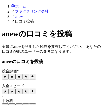
ホーム
ファクタリング会社
anew
口コミ投稿
anew
の
口コミを投稿
実際に
anew
を利用した経験を共有してください。 あなたの
口コミが他のユーザーの参考になります。
anew
の口コミを投稿
総合評価
*
★
★
★
★
★
-
入金スピード
★
★
★
★
★
-
手数料