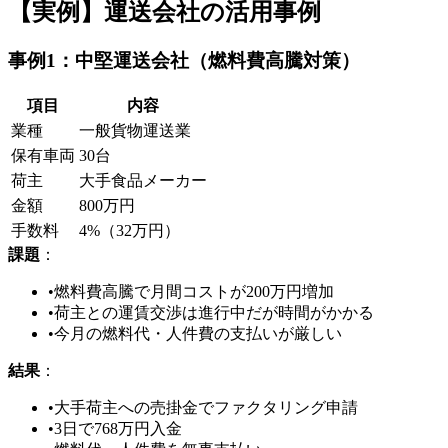
【実例】運送会社の活用事例
事例1：中堅運送会社（燃料費高騰対策）
項目
内容
業種
一般貨物運送業
保有車両
30台
荷主
大手食品メーカー
金額
800万円
手数料
4%（32万円）
課題
：
•
燃料費高騰で月間コストが200万円増加
•
荷主との運賃交渉は進行中だが時間がかかる
•
今月の燃料代・人件費の支払いが厳しい
結果
：
•
大手荷主への売掛金でファクタリング申請
•
3日で768万円入金