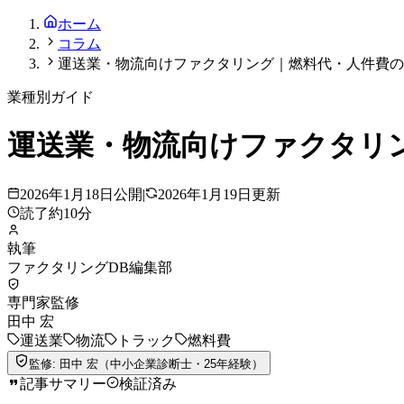
ホーム
コラム
運送業・物流向けファクタリング｜燃料代・人件費の資
業種別ガイド
運送業・物流向けファクタリン
2026年1月18日
公開
|
2026年1月19日
更新
読了約
10
分
執筆
ファクタリングDB編集部
専門家監修
田中 宏
運送業
物流
トラック
燃料費
監修:
田中 宏
（
中小企業診断士
・25年経験
）
記事サマリー
検証済み