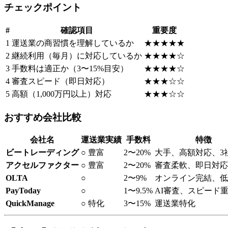
チェックポイント
#
確認項目
重要度
1
運送業の商習慣を理解しているか
★★★★★
2
継続利用（毎月）に対応しているか
★★★★☆
3
手数料は適正か（3〜15%目安）
★★★★☆
4
審査スピード（即日対応）
★★★☆☆
5
高額（1,000万円以上）対応
★★★☆☆
おすすめ会社比較
会社名
運送業実績
手数料
特徴
ビートレーディング
○ 豊富
2〜20%
大手、高額対応、3
アクセルファクター
○ 豊富
2〜20%
審査柔軟、即日対応
OLTA
○
2〜9%
オンライン完結、低
PayToday
○
1〜9.5%
AI審査、スピード
QuickManage
○ 特化
3〜15%
運送業特化