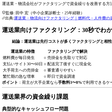
運送業・物流会社がファクタリングで資金繰りを改善する方
監修:
田中 宏
（
中小企業診断士
・25年経験
）
出典:
運送業・物流向けファクタリング｜燃料代・人件費の資
運送業向けファクタリング：30秒でわ
結論：運送業は先行コストが多くファクタリングと相性
運送業の特徴
ファクタリングで解決
燃料費が毎日発生
○ 売掛金を先取りで対応
支払いサイト30〜60日
○ 配送完了後すぐに現金化
大手荷主への売掛金
○ 審査通りやすい
繁忙期の急な増車
○ 即日で資金調達
ポイント
：荷主が大手企業なら
手数料3〜8%
で利用できるケ
運送業界の資金繰り課題
典型的なキャッシュフロー問題