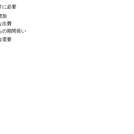
常に必要
増加
な出費
ちの期間長い
金需要