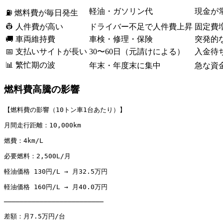
軽油・ガソリン代
現金が
⛽ 燃料費が毎日発生
👷 人件費が高い
ドライバー不足で人件費上昇
固定費
🚚 車両維持費
車検・修理・保険
突発的
📅 支払いサイトが長い
30〜60日（元請けによる）
入金待
📊 繁忙期の波
年末・年度末に集中
急な資
燃料費高騰の影響
【燃料費の影響（10トン車1台あたり）】
月間走行距離：10,000km
燃費：4km/L
必要燃料：2,500L/月
軽油価格 130円/L → 月32.5万円
軽油価格 160円/L → 月40.0万円
─────────────────────────
差額：月7.5万円/台