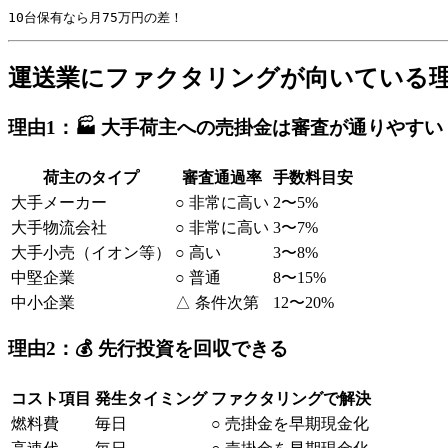
10台保有なら月75万円の差！
運送業にファクタリングが向いている
理由1：🏭 大手荷主への売掛金は審査が通りやすい
荷主のタイプ
審査通過率
手数料目安
大手メーカー
○ 非常に高い
2〜5%
大手物流会社
○ 非常に高い
3〜7%
大手小売（イオン等）
○ 高い
3〜8%
中堅企業
○ 普通
8〜15%
中小企業
△ 条件次第
12〜20%
理由2：💰 先行投資を回収できる
コスト項目
発生タイミング
ファクタリングで解決
燃料費
毎日
○ 売掛金を早期現金化