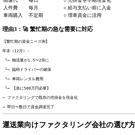
高速代
毎日
○ 売掛金を早期現金化
人件費
毎月
○ 給与支払い前に入金
車両購入
不定期
○ 増車資金に活用
理由3：🚀 繁忙期の急な需要に対応
【繁忙期の資金ニーズ例】
年末（12月）：
 └→ 物流量が1.5〜2倍に
 └→ 臨時ドライバーの確保
 └→ 車両レンタル費用
 └→ 【急に500万円必要】
→ ファクタリングで既存の売掛金を現金化
→ 即日〜数日で資金調達完了
運送業向けファクタリング会社の選び