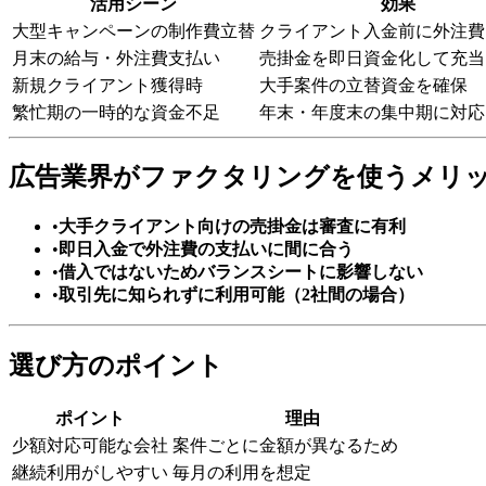
活用シーン
効果
大型キャンペーンの制作費立替
クライアント入金前に外注費
月末の給与・外注費支払い
売掛金を即日資金化して充当
新規クライアント獲得時
大手案件の立替資金を確保
繁忙期の一時的な資金不足
年末・年度末の集中期に対応
広告業界がファクタリングを使うメリ
•
大手クライアント向けの売掛金は審査に有利
•
即日入金で外注費の支払いに間に合う
•
借入ではないためバランスシートに影響しない
•
取引先に知られずに利用可能（2社間の場合）
選び方のポイント
ポイント
理由
少額対応可能な会社
案件ごとに金額が異なるため
継続利用がしやすい
毎月の利用を想定