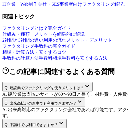
IT企業・Web制作会社・SES事業者向けファクタリング解
関連トピック
ファクタリングとは？完全ガイド
仕組み・種類・メリットを網羅的に解説
2社間と3社間の違い
利用の流れ
メリット・デメリット
ファクタリング手数料の完全ガイド
相場・計算方法・安くするコツ
手数料の計算方法
手数料相場
手数料を安くする方法
この記事に関連するよくある質問
Q.
建設業でファクタリングを使うメリットは？
A.
建設業は支払いサイトが60〜90日と長く、材料費・人
Q.
出来高払いの途中でも利用できますか？
A.
出来高対応のファクタリング会社であれば可能です。アク
す。
Q.
下請けでも利用できますか？