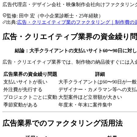
広告代理店・デザイン会社・映像制作会社向けファクタリング
監修:
田中 宏
（
中小企業診断士
・25年経験
）
出典:
広告・クリエイティブ業のファクタリング｜制作費の資
広告・クリエイティブ業界の資金繰り
結論：大手クライアントの支払いサイト60〜90日に対
広告・クリエイティブ業界では、制作物の納品後すぐには入金
広告業界の資金繰り問題
詳細
支払いサイトが長い
大手クライアントは60〜90日が一
外注費が先行する
デザイナー・カメラマン等への支払
プロジェクトごとに変動
大型案件ほど立替額が大きい
季節変動がある
年度末・年末に案件集中
広告業界でのファクタリング活用法