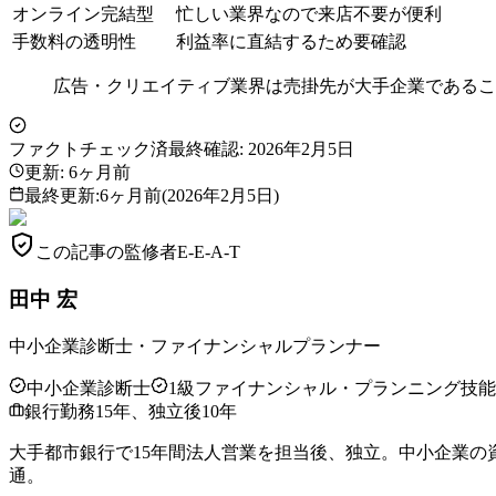
オンライン完結型
忙しい業界なので来店不要が便利
手数料の透明性
利益率に直結するため要確認
広告・クリエイティブ業界は売掛先が大手企業であるこ
ファクトチェック済
最終確認:
2026年2月5日
更新:
6ヶ月前
最終更新
:
6ヶ月前
(
2026年2月5日
)
この記事の監修者
E-E-A-T
田中 宏
中小企業診断士・ファイナンシャルプランナー
中小企業診断士
1級ファイナンシャル・プランニング技
銀行勤務15年、独立後10年
大手都市銀行で15年間法人営業を担当後、独立。中小企業の
通。