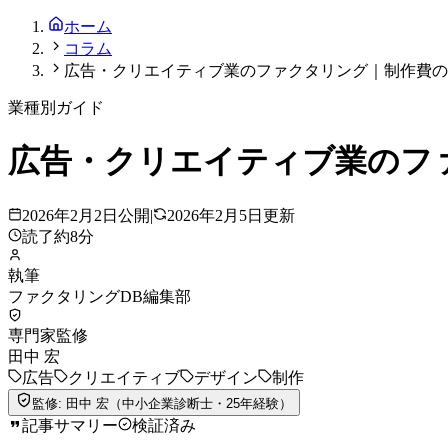
ホーム
コラム
広告・クリエイティブ業のファクタリング｜制作費の資
業種別ガイド
広告・クリエイティブ業のファ
2026年2月2日
公開
|
2026年2月5日
更新
読了約
8
分
執筆
ファクタリングDB編集部
専門家監修
田中 宏
広告
クリエイティブ
デザイン
制作
監修:
田中 宏
（
中小企業診断士
・25年経験
）
記事サマリー
検証済み