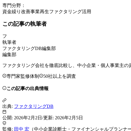
専門分野：
資金繰り改善
事業再生
ファクタリング活用
この記事の執筆者
フ
執筆者
ファクタリングDB編集部
編集部
ファクタリング会社を徹底比較し、中小企業・個人事業主の
専門家監修体制
50社以上を調査
この記事の出典情報
出典:
ファクタリングDB
公開:
2026年2月2日
/
更新:
2026年2月5日
監修:
田中 宏
（
中小企業診断士・ファイナンシャルプランナ