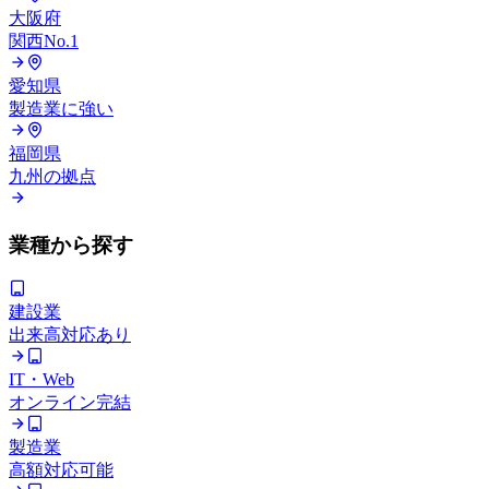
大阪府
関西No.1
愛知県
製造業に強い
福岡県
九州の拠点
業種から探す
建設業
出来高対応あり
IT・Web
オンライン完結
製造業
高額対応可能