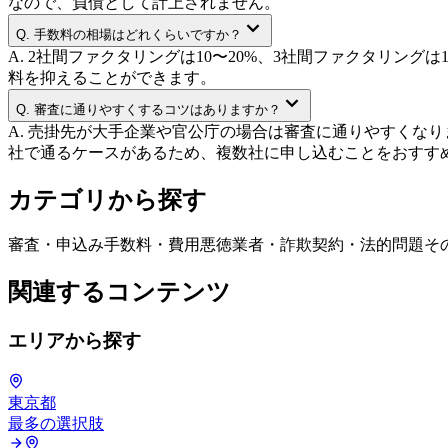
なので、負債として計上されません。
Q.
手数料の相場はどれくらいですか？
A.
2社間ファクタリングは10〜20%、3社間ファクタリン
料を抑えることができます。
Q.
審査に通りやすくするコツはありますか？
A.
売掛先が大手企業や官公庁の場合は審査に通りやすくなり
社で通るケースがあるため、複数社に申し込むことをおすす
カテゴリから探す
審査・申込み
手数料・費用
悪徳業者・詐欺
契約・法的問題
そ
関連するコンテンツ
エリアから探す
東京都
最多の選択肢