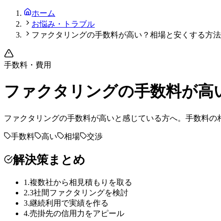
ホーム
お悩み・トラブル
ファクタリングの手数料が高い？相場と安くする方法
手数料・費用
ファクタリングの手数料が高
ファクタリングの手数料が高いと感じている方へ。手数料の
手数料
高い
相場
交渉
解決策まとめ
1
.
複数社から相見積もりを取る
2
.
3社間ファクタリングを検討
3
.
継続利用で実績を作る
4
.
売掛先の信用力をアピール