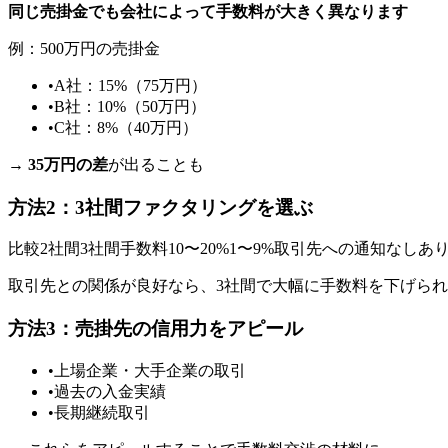
同じ売掛金でも会社によって手数料が大きく異なります
例：500万円の売掛金
•
A社：15%（75万円）
•
B社：10%（50万円）
•
C社：8%（40万円）
→
35万円の差
が出ることも
方法2：3社間ファクタリングを選ぶ
比較2社間3社間手数料10〜20%1〜9%取引先への通知なしあ
取引先との関係が良好なら、3社間で大幅に手数料を下げら
方法3：売掛先の信用力をアピール
•
上場企業・大手企業の取引
•
過去の入金実績
•
長期継続取引