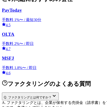
PayToday
手数料
1
%〜 /
最短30分
4.5
OLTA
手数料
2
%〜 /
即日
4.7
MSFJ
手数料
1.8
%〜 /
即日
4.6
ファクタリングのよくある質問
Q.
ファクタリングとは何ですか？
A.
ファクタリングとは、企業が保有する売掛金（請求書）を