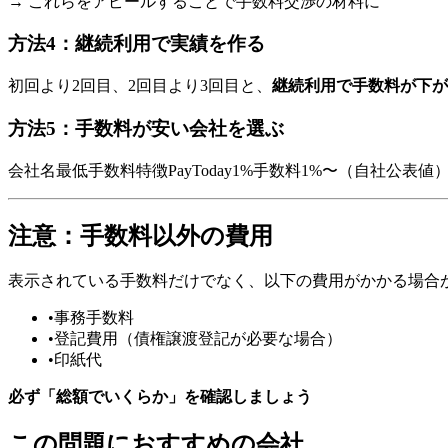
→ これらをアピールすることで手数料交渉の材料に
方法4：継続利用で実績を作る
初回より2回目、2回目より3回目と、
継続利用で手数料が下が
方法5：手数料が安い会社を選ぶ
会社名最低手数料特徴PayToday1%手数料1%〜（自社公表値）
注意：手数料以外の費用
表示されている手数料だけでなく、以下の費用がかかる場合
•
事務手数料
•
登記費用（債権譲渡登記が必要な場合）
•
印紙代
必ず「総額でいくらか」を確認しましょう
この問題におすすめの会社