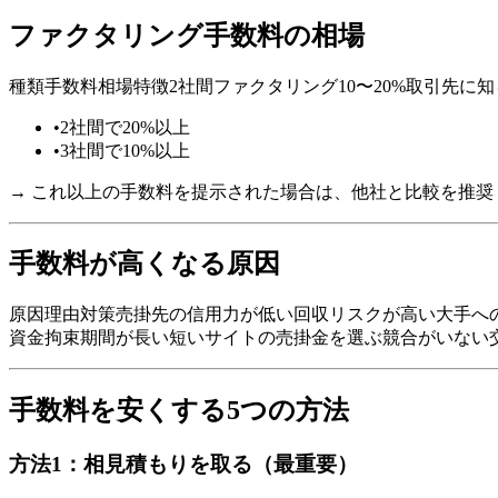
ファクタリング手数料の相場
種類手数料相場特徴2社間ファクタリング10〜20%取引先に
•
2社間で20%以上
•
3社間で10%以上
→ これ以上の手数料を提示された場合は、他社と比較を推奨
手数料が高くなる原因
原因理由対策売掛先の信用力が低い回収リスクが高い大手へ
資金拘束期間が長い短いサイトの売掛金を選ぶ競合がいない
手数料を安くする5つの方法
方法1：相見積もりを取る（最重要）