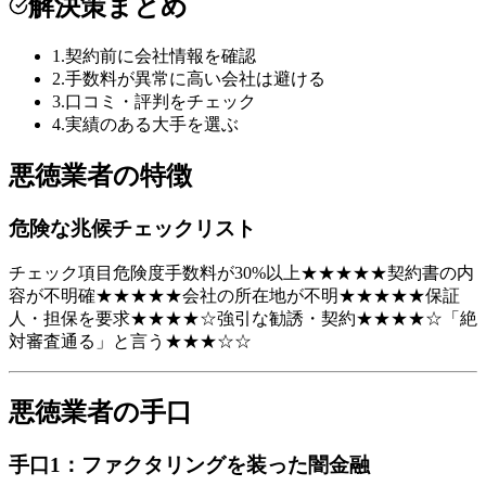
解決策まとめ
1
.
契約前に会社情報を確認
2
.
手数料が異常に高い会社は避ける
3
.
口コミ・評判をチェック
4
.
実績のある大手を選ぶ
悪徳業者の特徴
危険な兆候チェックリスト
チェック項目危険度手数料が30%以上★★★★★契約書の内
容が不明確★★★★★会社の所在地が不明★★★★★保証
人・担保を要求★★★★☆強引な勧誘・契約★★★★☆「絶
対審査通る」と言う★★★☆☆
悪徳業者の手口
手口1：ファクタリングを装った闇金融