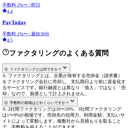
手数料
2
%〜 /
即日
4.4
PayToday
手数料
1
%〜 /
最短30分
4.5
ファクタリングのよくある質問
Q.
ファクタリングとは何ですか？
A.
ファクタリングとは、企業が保有する売掛金（請求書）
をファクタリング会社に売却し、支払期日より前に資金化す
るサービスです。銀行融資とは異なり「借入」ではなく「売
却」なので、負債として計上されません。
Q.
手数料の相場はどれくらいですか？
A.
2社間ファクタリングは10〜20%、3社間ファクタリング
は1〜9%が相場です。売掛先の信用力、利用金額、支払いサ
イトによって変動します。複数社から見積もりを取ること
で、手数料を抑えることができます。