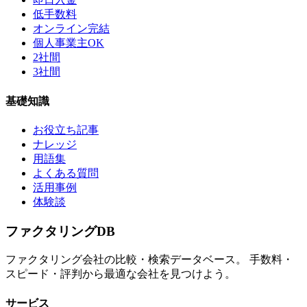
低手数料
オンライン完結
個人事業主OK
2社間
3社間
基礎知識
お役立ち記事
ナレッジ
用語集
よくある質問
活用事例
体験談
ファクタリング
DB
ファクタリング会社の比較・検索データベース。 手数料・
スピード・評判から最適な会社を見つけよう。
サービス