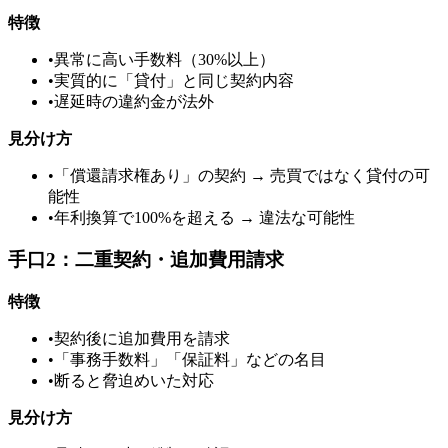
特徴
•
異常に高い手数料（30%以上）
•
実質的に「貸付」と同じ契約内容
•
遅延時の違約金が法外
見分け方
•
「償還請求権あり」の契約 → 売買ではなく貸付の可
能性
•
年利換算で100%を超える → 違法な可能性
手口2：二重契約・追加費用請求
特徴
•
契約後に追加費用を請求
•
「事務手数料」「保証料」などの名目
•
断ると脅迫めいた対応
見分け方