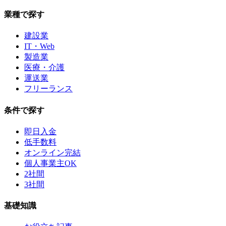
業種で探す
建設業
IT・Web
製造業
医療・介護
運送業
フリーランス
条件で探す
即日入金
低手数料
オンライン完結
個人事業主OK
2社間
3社間
基礎知識