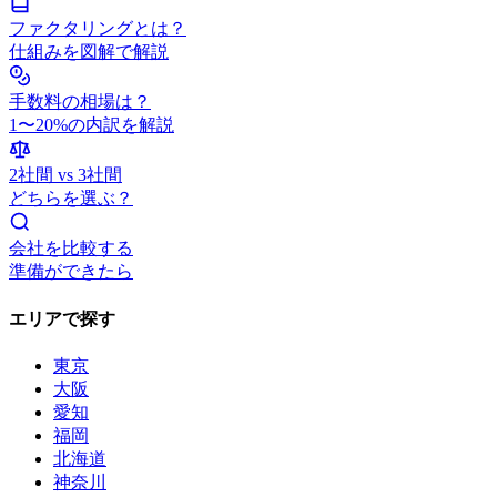
ファクタリングとは？
仕組みを図解で解説
手数料の相場は？
1〜20%の内訳を解説
2社間 vs 3社間
どちらを選ぶ？
会社を比較する
準備ができたら
エリアで探す
東京
大阪
愛知
福岡
北海道
神奈川