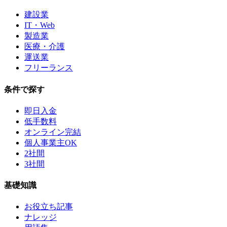
建設業
IT・Web
製造業
医療・介護
運送業
フリーランス
条件で探す
即日入金
低手数料
オンライン完結
個人事業主OK
2社間
3社間
基礎知識
お役立ち記事
ナレッジ