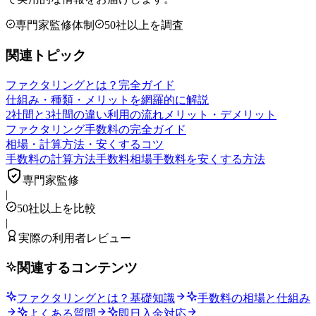
専門家監修体制
50社以上を調査
関連トピック
ファクタリングとは？完全ガイド
仕組み・種類・メリットを網羅的に解説
2社間と3社間の違い
利用の流れ
メリット・デメリット
ファクタリング手数料の完全ガイド
相場・計算方法・安くするコツ
手数料の計算方法
手数料相場
手数料を安くする方法
専門家監修
|
50社以上を比較
|
実際の利用者レビュー
関連するコンテンツ
ファクタリングとは？基礎知識
手数料の相場と仕組み
よくある質問
即日入金対応