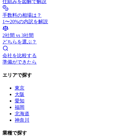
仕組みを図解で解説
手数料の相場は？
1〜20%の内訳を解説
2社間 vs 3社間
どちらを選ぶ？
会社を比較する
準備ができたら
エリアで探す
東京
大阪
愛知
福岡
北海道
神奈川
業種で探す