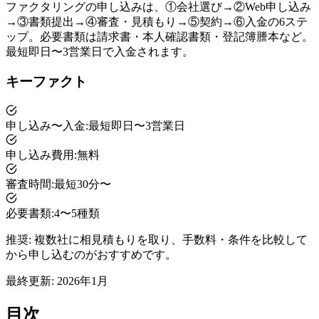
ファクタリングの申し込みは、①会社選び→②Web申し込み
→③書類提出→④審査・見積もり→⑤契約→⑥入金の6ステ
ップ。必要書類は請求書・本人確認書類・登記簿謄本など。
最短即日〜3営業日で入金されます。
キーファクト
申し込み〜入金
:
最短即日〜3営業日
申し込み費用
:
無料
審査時間
:
最短30分〜
必要書類
:
4〜5種類
推奨:
複数社に相見積もりを取り、手数料・条件を比較して
から申し込むのがおすすめです。
最終更新:
2026年1月
目次