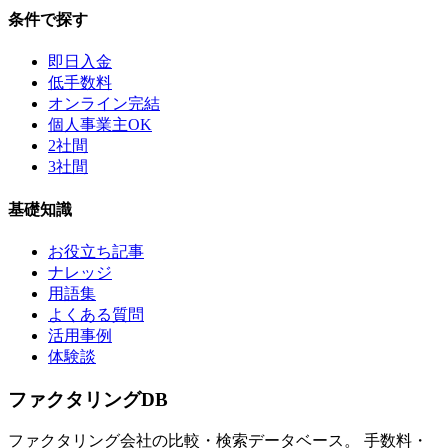
条件で探す
即日入金
低手数料
オンライン完結
個人事業主OK
2社間
3社間
基礎知識
お役立ち記事
ナレッジ
用語集
よくある質問
活用事例
体験談
ファクタリング
DB
ファクタリング会社の比較・検索データベース。 手数料・