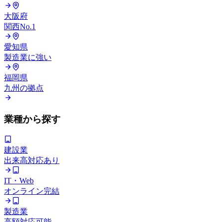
大阪府
関西No.1
愛知県
製造業に強い
福岡県
九州の拠点
業種から探す
建設業
出来高対応あり
IT・Web
オンライン完結
製造業
高額対応可能