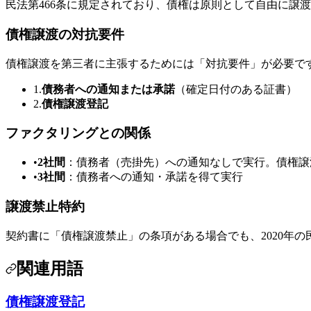
民法第466条に規定されており、債権は原則として自由に譲
債権譲渡の対抗要件
債権譲渡を第三者に主張するためには「対抗要件」が必要で
1.
債務者への通知または承諾
（確定日付のある証書）
2.
債権譲渡登記
ファクタリングとの関係
•
2社間
：債務者（売掛先）への通知なしで実行。債権譲
•
3社間
：債務者への通知・承諾を得て実行
譲渡禁止特約
契約書に「債権譲渡禁止」の条項がある場合でも、2020年
関連用語
債権譲渡登記