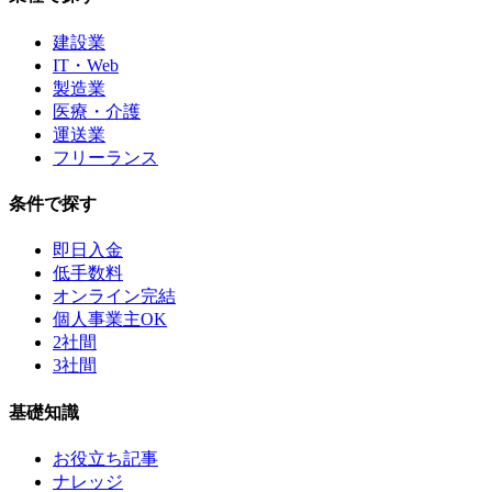
建設業
IT・Web
製造業
医療・介護
運送業
フリーランス
条件で探す
即日入金
低手数料
オンライン完結
個人事業主OK
2社間
3社間
基礎知識
お役立ち記事
ナレッジ