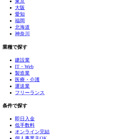
東京
大阪
愛知
福岡
北海道
神奈川
業種で探す
建設業
IT・Web
製造業
医療・介護
運送業
フリーランス
条件で探す
即日入金
低手数料
オンライン完結
個人事業主OK