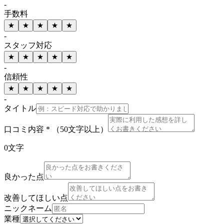
-
手数料
★
★
★
★
★
-
スタッフ対応
★
★
★
★
★
-
信頼性
★
★
★
★
★
-
タイトル
口コミ内容 *
（50文字以上）
0
文字
良かった点
改善してほしい点
ニックネーム
業種