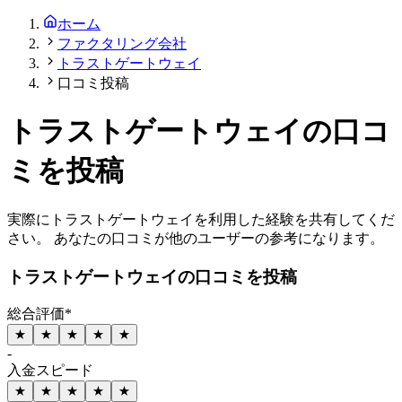
ホーム
ファクタリング会社
トラストゲートウェイ
口コミ投稿
トラストゲートウェイ
の
口コ
ミを投稿
実際に
トラストゲートウェイ
を利用した経験を共有してくだ
さい。 あなたの口コミが他のユーザーの参考になります。
トラストゲートウェイ
の口コミを投稿
総合評価
*
★
★
★
★
★
-
入金スピード
★
★
★
★
★