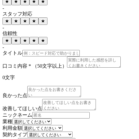
★
★
★
★
★
-
スタッフ対応
★
★
★
★
★
-
信頼性
★
★
★
★
★
-
タイトル
口コミ内容 *
（50文字以上）
0
文字
良かった点
改善してほしい点
ニックネーム
業種
利用金額
契約タイプ