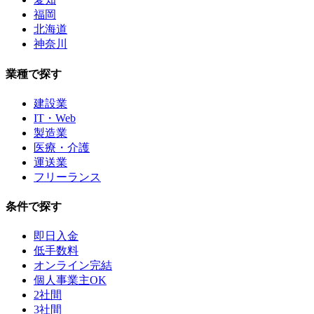
福岡
北海道
神奈川
業種で探す
建設業
IT・Web
製造業
医療・介護
運送業
フリーランス
条件で探す
即日入金
低手数料
オンライン完結
個人事業主OK
2社間
3社間