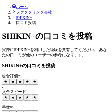
ホーム
ファクタリング会社
SHIKIN+
口コミ投稿
SHIKIN+
の
口コミを投稿
実際に
SHIKIN+
を利用した経験を共有してください。 あな
たの口コミが他のユーザーの参考になります。
SHIKIN+
の口コミを投稿
総合評価
*
★
★
★
★
★
-
入金スピード
★
★
★
★
★
-
手数料