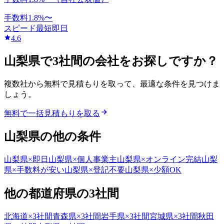
手数料
1.8
%〜
スピード
最短即日
4.6
山梨県
で
3社間
の会社をお探しですか？
複数社から無料で見積もりを取って、最適な条件を見つけま
しょう。
無料で一括見積もりを取る
山梨県
の他の条件
山梨県
×
即日
山梨県
×
個人事業主
山梨県
×
オンライン完結
山梨
県
×
手数料が安い
山梨県
×
登記不要
山梨県
×
少額OK
他の都道府県の
3社間
北海道
×
3社間
青森県
×
3社間
岩手県
×
3社間
宮城県
×
3社間
秋田