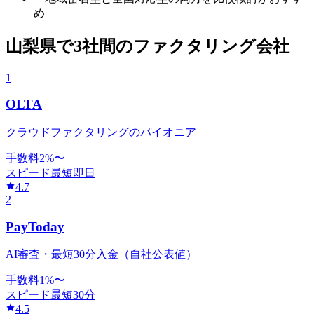
め
山梨県
で
3社間
のファクタリング会社
1
OLTA
クラウドファクタリングのパイオニア
手数料
2
%〜
スピード
最短即日
4.7
2
PayToday
AI審査・最短30分入金（自社公表値）
手数料
1
%〜
スピード
最短30分
4.5