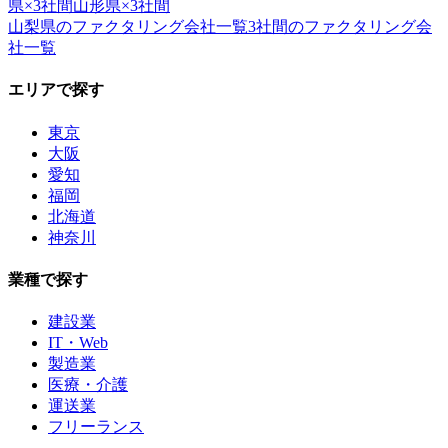
県
×
3社間
山形県
×
3社間
山梨県
のファクタリング会社一覧
3社間
のファクタリング会
社一覧
エリアで探す
東京
大阪
愛知
福岡
北海道
神奈川
業種で探す
建設業
IT・Web
製造業
医療・介護
運送業
フリーランス