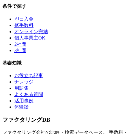
条件で探す
即日入金
低手数料
オンライン完結
個人事業主OK
2社間
3社間
基礎知識
お役立ち記事
ナレッジ
用語集
よくある質問
活用事例
体験談
ファクタリング
DB
ファクタリング会社の比較・検索データベース。 手数料・