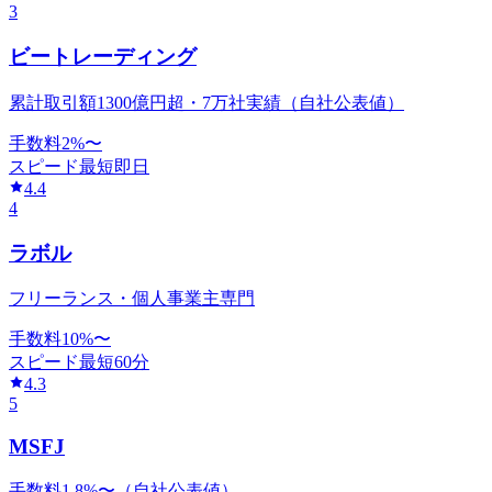
3
ビートレーディング
累計取引額1300億円超・7万社実績（自社公表値）
手数料
2
%〜
スピード
最短即日
4.4
4
ラボル
フリーランス・個人事業主専門
手数料
10
%〜
スピード
最短60分
4.3
5
MSFJ
手数料1.8%〜（自社公表値）