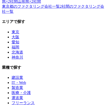
県
×
2社間
山形県
×
2社間
東京都
のファクタリング会社一覧
2社間
のファクタリング会
社一覧
エリアで探す
東京
大阪
愛知
福岡
北海道
神奈川
業種で探す
建設業
IT・Web
製造業
医療・介護
運送業
フリーランス