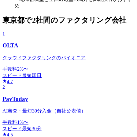
め
東京都
で
2社間
のファクタリング会社
1
OLTA
クラウドファクタリングのパイオニア
手数料
2
%〜
スピード
最短即日
4.7
2
PayToday
AI審査・最短30分入金（自社公表値）
手数料
1
%〜
スピード
最短30分
4.5