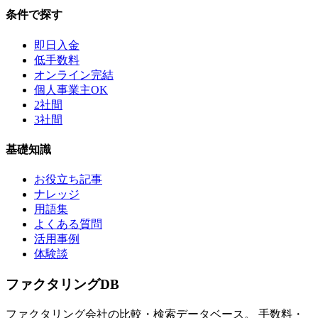
条件で探す
即日入金
低手数料
オンライン完結
個人事業主OK
2社間
3社間
基礎知識
お役立ち記事
ナレッジ
用語集
よくある質問
活用事例
体験談
ファクタリング
DB
ファクタリング会社の比較・検索データベース。 手数料・