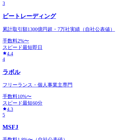
3
ビートレーディング
累計取引額1300億円超・7万社実績（自社公表値）
手数料
2
%〜
スピード
最短即日
4.4
4
ラボル
フリーランス・個人事業主専門
手数料
10
%〜
スピード
最短60分
4.3
5
MSFJ
手数料1.8%〜（自社公表値）