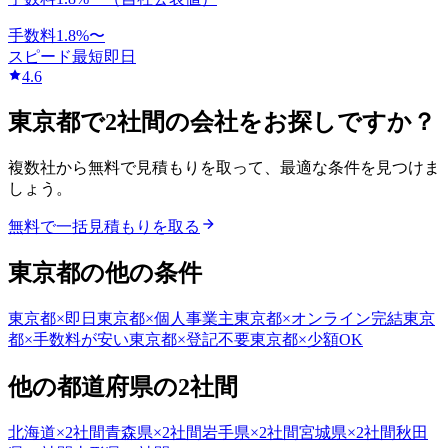
手数料
1.8
%〜
スピード
最短即日
4.6
東京都
で
2社間
の会社をお探しですか？
複数社から無料で見積もりを取って、最適な条件を見つけま
しょう。
無料で一括見積もりを取る
東京都
の他の条件
東京都
×
即日
東京都
×
個人事業主
東京都
×
オンライン完結
東京
都
×
手数料が安い
東京都
×
登記不要
東京都
×
少額OK
他の都道府県の
2社間
北海道
×
2社間
青森県
×
2社間
岩手県
×
2社間
宮城県
×
2社間
秋田