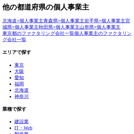
他の都道府県の
個人事業主
北海道
×
個人事業主
青森県
×
個人事業主
岩手県
×
個人事業主
宮
城県
×
個人事業主
秋田県
×
個人事業主
山形県
×
個人事業主
東京都
のファクタリング会社一覧
個人事業主
のファクタリン
グ会社一覧
エリアで探す
東京
大阪
愛知
福岡
北海道
神奈川
業種で探す
建設業
IT・Web