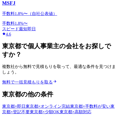
MSFJ
手数料1.8%〜（自社公表値）
手数料
1.8
%〜
スピード
最短即日
4.6
東京都
で
個人事業主
の会社をお探しで
すか？
複数社から無料で見積もりを取って、最適な条件を見つけま
しょう。
無料で一括見積もりを取る
東京都
の他の条件
東京都
×
即日
東京都
×
オンライン完結
東京都
×
手数料が安い
東
京都
×
登記不要
東京都
×
少額OK
東京都
×
高額対応