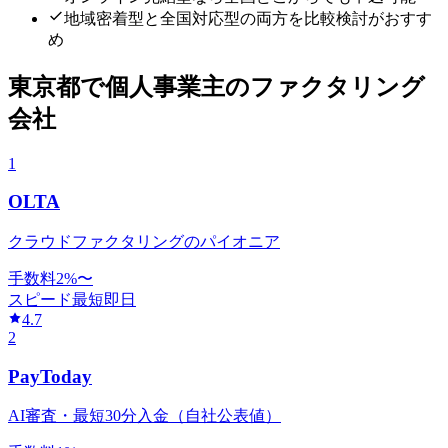
地域密着型と全国対応型の両方を比較検討がおすす
め
東京都
で
個人事業主
のファクタリング
会社
1
OLTA
クラウドファクタリングのパイオニア
手数料
2
%〜
スピード
最短即日
4.7
2
PayToday
AI審査・最短30分入金（自社公表値）