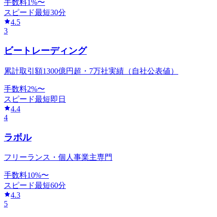
手数料
1
%〜
スピード
最短30分
4.5
3
ビートレーディング
累計取引額1300億円超・7万社実績（自社公表値）
手数料
2
%〜
スピード
最短即日
4.4
4
ラボル
フリーランス・個人事業主専門
手数料
10
%〜
スピード
最短60分
4.3
5