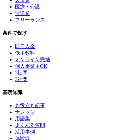
製造業
医療・介護
運送業
フリーランス
条件で探す
即日入金
低手数料
オンライン完結
個人事業主OK
2社間
3社間
基礎知識
お役立ち記事
ナレッジ
用語集
よくある質問
活用事例
体験談