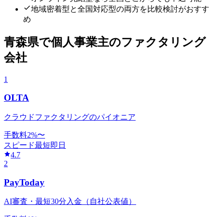
地域密着型と全国対応型の両方を比較検討がおすす
め
青森県
で
個人事業主
のファクタリング
会社
1
OLTA
クラウドファクタリングのパイオニア
手数料
2
%〜
スピード
最短即日
4.7
2
PayToday
AI審査・最短30分入金（自社公表値）