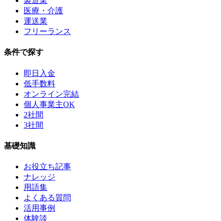
製造業
医療・介護
運送業
フリーランス
条件で探す
即日入金
低手数料
オンライン完結
個人事業主OK
2社間
3社間
基礎知識
お役立ち記事
ナレッジ
用語集
よくある質問
活用事例
体験談