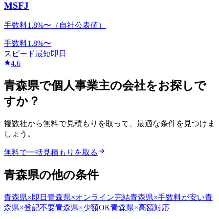
MSFJ
手数料1.8%〜（自社公表値）
手数料
1.8
%〜
スピード
最短即日
4.6
青森県
で
個人事業主
の会社をお探しで
すか？
複数社から無料で見積もりを取って、最適な条件を見つけま
しょう。
無料で一括見積もりを取る
青森県
の他の条件
青森県
×
即日
青森県
×
オンライン完結
青森県
×
手数料が安い
青
森県
×
登記不要
青森県
×
少額OK
青森県
×
高額対応