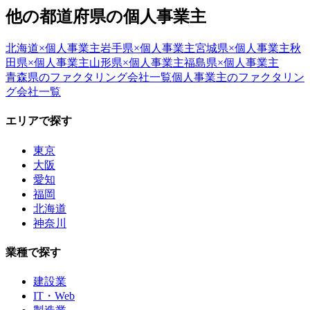
他の都道府県の
個人事業主
北海道
×
個人事業主
岩手県
×
個人事業主
宮城県
×
個人事業主
秋
田県
×
個人事業主
山形県
×
個人事業主
福島県
×
個人事業主
青森県
のファクタリング会社一覧
個人事業主
のファクタリン
グ会社一覧
エリアで探す
東京
大阪
愛知
福岡
北海道
神奈川
業種で探す
建設業
IT・Web