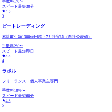
手数料
1
%〜
スピード
最短30分
4.5
3
ビートレーディング
累計取引額1300億円超・7万社実績（自社公表値）
手数料
2
%〜
スピード
最短即日
4.4
4
ラボル
フリーランス・個人事業主専門
手数料
10
%〜
スピード
最短60分
4.3
5