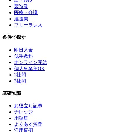
IT・Web
製造業
医療・介護
運送業
フリーランス
条件で探す
即日入金
低手数料
オンライン完結
個人事業主OK
2社間
3社間
基礎知識
お役立ち記事
ナレッジ
用語集
よくある質問
活用事例