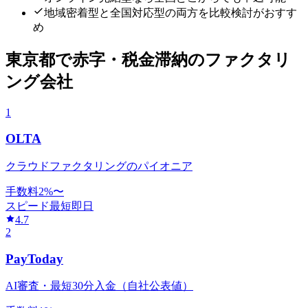
地域密着型と全国対応型の両方を比較検討がおすす
め
東京都
で
赤字・税金滞納
のファクタリ
ング会社
1
OLTA
クラウドファクタリングのパイオニア
手数料
2
%〜
スピード
最短即日
4.7
2
PayToday
AI審査・最短30分入金（自社公表値）