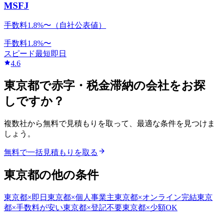
MSFJ
手数料1.8%〜（自社公表値）
手数料
1.8
%〜
スピード
最短即日
4.6
東京都
で
赤字・税金滞納
の会社をお探
しですか？
複数社から無料で見積もりを取って、最適な条件を見つけま
しょう。
無料で一括見積もりを取る
東京都
の他の条件
東京都
×
即日
東京都
×
個人事業主
東京都
×
オンライン完結
東京
都
×
手数料が安い
東京都
×
登記不要
東京都
×
少額OK