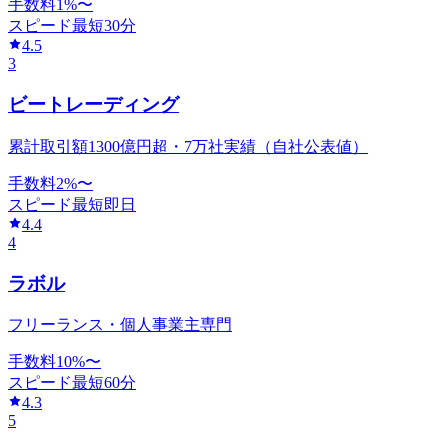
手数料
1
%〜
スピード
最短30分
4.5
3
ビートレーディング
累計取引額1300億円超・7万社実績（自社公表値）
手数料
2
%〜
スピード
最短即日
4.4
4
ラボル
フリーランス・個人事業主専門
手数料
10
%〜
スピード
最短60分
4.3
5