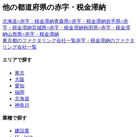
他の都道府県の
赤字・税金滞納
北海道
×
赤字・税金滞納
青森県
×
赤字・税金滞納
岩手県
×
赤
字・税金滞納
宮城県
×
赤字・税金滞納
秋田県
×
赤字・税金滞
納
山形県
×
赤字・税金滞納
東京都
のファクタリング会社一覧
赤字・税金滞納
のファクタ
リング会社一覧
エリアで探す
東京
大阪
愛知
福岡
北海道
神奈川
業種で探す
建設業