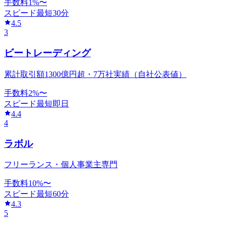
手数料
1
%〜
スピード
最短30分
4.5
3
ビートレーディング
累計取引額1300億円超・7万社実績（自社公表値）
手数料
2
%〜
スピード
最短即日
4.4
4
ラボル
フリーランス・個人事業主専門
手数料
10
%〜
スピード
最短60分
4.3
5