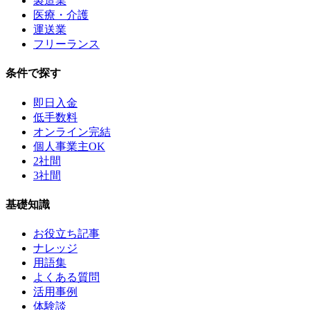
製造業
医療・介護
運送業
フリーランス
条件で探す
即日入金
低手数料
オンライン完結
個人事業主OK
2社間
3社間
基礎知識
お役立ち記事
ナレッジ
用語集
よくある質問
活用事例
体験談