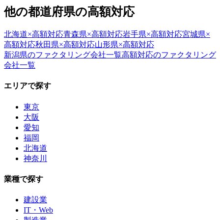
他の都道府県の
高額対応
北海道
×
高額対応
青森県
×
高額対応
岩手県
×
高額対応
宮城県
×
高額対応
秋田県
×
高額対応
山形県
×
高額対応
新潟県
のファクタリング会社一覧
高額対応
のファクタリング
会社一覧
エリアで探す
東京
大阪
愛知
福岡
北海道
神奈川
業種で探す
建設業
IT・Web