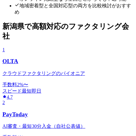
地域密着型と全国対応型の両方を比較検討がおすす
め
新潟県
で
高額対応
のファクタリング会
社
1
OLTA
クラウドファクタリングのパイオニア
手数料
2
%〜
スピード
最短即日
4.7
2
PayToday
AI審査・最短30分入金（自社公表値）