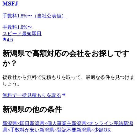
MSFJ
手数料1.8%〜（自社公表値）
手数料
1.8
%〜
スピード
最短即日
4.6
新潟県
で
高額対応
の会社をお探しです
か？
複数社から無料で見積もりを取って、最適な条件を見つけま
しょう。
無料で一括見積もりを取る
新潟県
の他の条件
新潟県
×
即日
新潟県
×
個人事業主
新潟県
×
オンライン完結
新潟
県
×
手数料が安い
新潟県
×
登記不要
新潟県
×
少額OK