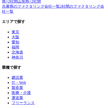
県
×
2社間
山形県
×
2社間
兵庫県
のファクタリング会社一覧
2社間
のファクタリング会
社一覧
エリアで探す
東京
大阪
愛知
福岡
北海道
神奈川
業種で探す
建設業
IT・Web
製造業
医療・介護
運送業
フリーランス