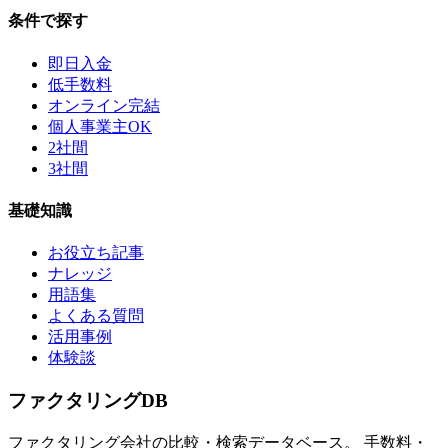
条件で探す
即日入金
低手数料
オンライン完結
個人事業主OK
2社間
3社間
基礎知識
お役立ち記事
ナレッジ
用語集
よくある質問
活用事例
体験談
ファクタリング
DB
ファクタリング会社の比較・検索データベース。 手数料・