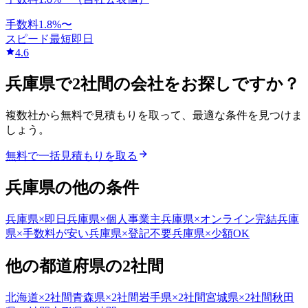
手数料
1.8
%〜
スピード
最短即日
4.6
兵庫県
で
2社間
の会社をお探しですか？
複数社から無料で見積もりを取って、最適な条件を見つけま
しょう。
無料で一括見積もりを取る
兵庫県
の他の条件
兵庫県
×
即日
兵庫県
×
個人事業主
兵庫県
×
オンライン完結
兵庫
県
×
手数料が安い
兵庫県
×
登記不要
兵庫県
×
少額OK
他の都道府県の
2社間
北海道
×
2社間
青森県
×
2社間
岩手県
×
2社間
宮城県
×
2社間
秋田