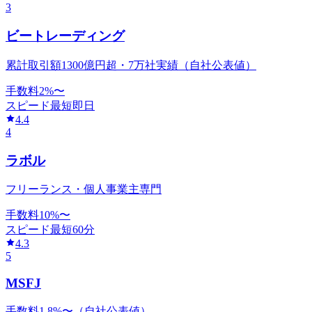
3
ビートレーディング
累計取引額1300億円超・7万社実績（自社公表値）
手数料
2
%〜
スピード
最短即日
4.4
4
ラボル
フリーランス・個人事業主専門
手数料
10
%〜
スピード
最短60分
4.3
5
MSFJ
手数料1.8%〜（自社公表値）