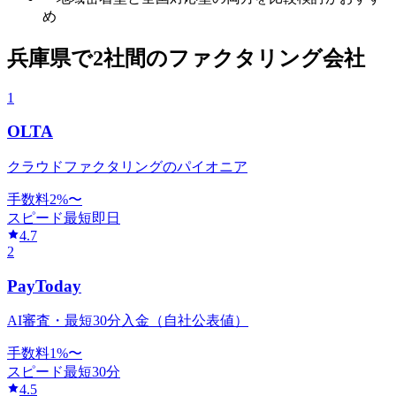
め
兵庫県
で
2社間
のファクタリング会社
1
OLTA
クラウドファクタリングのパイオニア
手数料
2
%〜
スピード
最短即日
4.7
2
PayToday
AI審査・最短30分入金（自社公表値）
手数料
1
%〜
スピード
最短30分
4.5