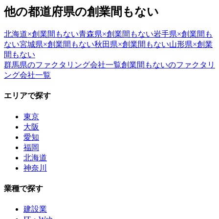
他の都道府県の
創業間もない
北海道
×
創業間もない
青森県
×
創業間もない
岩手県
×
創業間も
ない
宮城県
×
創業間もない
秋田県
×
創業間もない
山形県
×
創業
間もない
群馬県
のファクタリング会社一覧
創業間もない
のファクタリ
ング会社一覧
エリアで探す
東京
大阪
愛知
福岡
北海道
神奈川
業種で探す
建設業