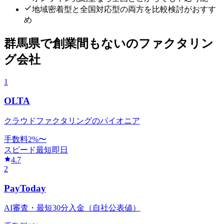
地域密着型と全国対応型の両方を比較検討がおすす
め
群馬県
で
創業間もない
のファクタリン
グ会社
1
OLTA
クラウドファクタリングのパイオニア
手数料
2
%〜
スピード
最短即日
4.7
2
PayToday
AI審査・最短30分入金（自社公表値）