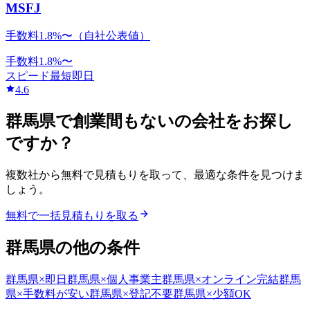
MSFJ
手数料1.8%〜（自社公表値）
手数料
1.8
%〜
スピード
最短即日
4.6
群馬県
で
創業間もない
の会社をお探し
ですか？
複数社から無料で見積もりを取って、最適な条件を見つけま
しょう。
無料で一括見積もりを取る
群馬県
の他の条件
群馬県
×
即日
群馬県
×
個人事業主
群馬県
×
オンライン完結
群馬
県
×
手数料が安い
群馬県
×
登記不要
群馬県
×
少額OK