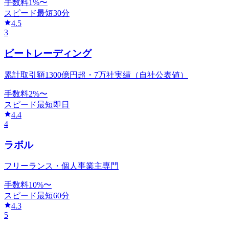
手数料
1
%〜
スピード
最短30分
4.5
3
ビートレーディング
累計取引額1300億円超・7万社実績（自社公表値）
手数料
2
%〜
スピード
最短即日
4.4
4
ラボル
フリーランス・個人事業主専門
手数料
10
%〜
スピード
最短60分
4.3
5