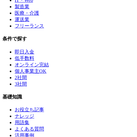
IT・Web
製造業
医療・介護
運送業
フリーランス
条件で探す
即日入金
低手数料
オンライン完結
個人事業主OK
2社間
3社間
基礎知識
お役立ち記事
ナレッジ
用語集
よくある質問
活用事例