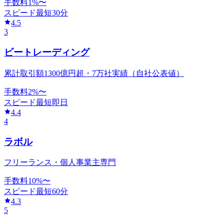
手数料
1
%〜
スピード
最短30分
4.5
3
ビートレーディング
累計取引額1300億円超・7万社実績（自社公表値）
手数料
2
%〜
スピード
最短即日
4.4
4
ラボル
フリーランス・個人事業主専門
手数料
10
%〜
スピード
最短60分
4.3
5