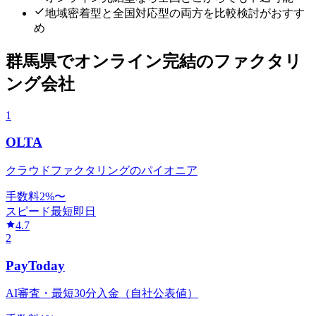
地域密着型と全国対応型の両方を比較検討がおすす
め
群馬県
で
オンライン完結
のファクタリ
ング会社
1
OLTA
クラウドファクタリングのパイオニア
手数料
2
%〜
スピード
最短即日
4.7
2
PayToday
AI審査・最短30分入金（自社公表値）