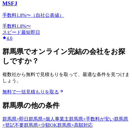
MSFJ
手数料1.8%〜（自社公表値）
手数料
1.8
%〜
スピード
最短即日
4.6
群馬県
で
オンライン完結
の会社をお探
しですか？
複数社から無料で見積もりを取って、最適な条件を見つけま
しょう。
無料で一括見積もりを取る
群馬県
の他の条件
群馬県
×
即日
群馬県
×
個人事業主
群馬県
×
手数料が安い
群馬県
×
登記不要
群馬県
×
少額OK
群馬県
×
高額対応