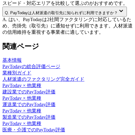
スピード・対応エリアを比較して選ぶのがおすすめです。
Q.
PayTodayは人材派遣の取引先に知られずに利用できますか？
A.
はい、PayTodayは2社間ファクタリングに対応しているた
め、売掛先（取引先）に通知せずに利用できます。人材派遣
の信用維持を重視する事業者に適しています。
関連ページ
基本情報
PayToday
の総合評価ページ
業種別ガイド
人材派遣
のファクタリング完全ガイド
PayToday
× 他業種
建設業
での
PayToday
評価
PayToday
× 他業種
運送業
での
PayToday
評価
PayToday
× 他業種
製造業
での
PayToday
評価
PayToday
× 他業種
医療・介護
での
PayToday
評価