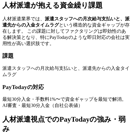
人材派遣
が抱える資金繰り課題
人材派遣
業界では、
派遣スタッフへの月次給与支払いと、派
遣先からの入金タイムラグ
という構造的な資金ギャップが存
在します。 この課題に対してファクタリングは即効性のあ
る解決策となり、特に
PayToday
のような
即日対応
の会社は実
用性が高い選択肢です。
課題
派遣スタッフへの月次給与支払いと、派遣先からの入金タイ
ムラグ
PayToday
の対応
最短30分
入金・手数料
1
%〜で資金ギャップを最短で解消。
AI審査・最短30分入金（自社公表値）
人材派遣
視点での
PayToday
の強み・弱
み