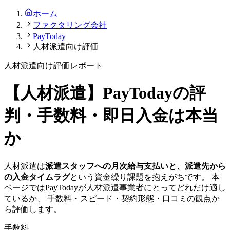
ホーム
ファクタリング会社
PayToday
人材派遣向け評価
人材派遣
向け評価レポート
【
人材派遣
】
PayToday
の評
判・手数料・即日入金は本当
か
人材派遣
は
派遣スタッフへの月次給与支払いと、派遣先から
の入金タイムラグ
という資金繰り課題を抱えがちです。 本
ページでは
PayToday
が
人材派遣
事業者にとってどれだけ適し
ているか、 手数料・スピード・契約形態・口コミの観点か
ら評価します。
手数料