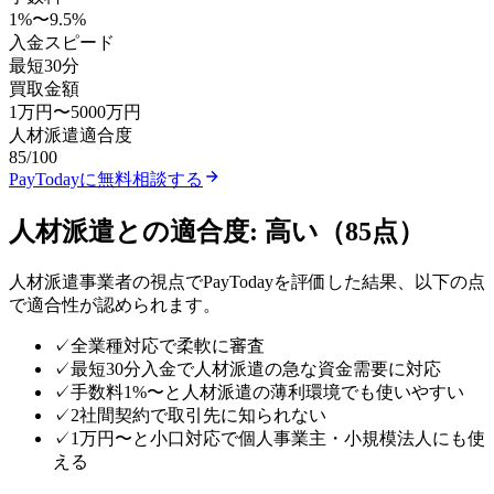
1
%〜
9.5
%
入金スピード
最短30分
買取金額
1万円
〜
5000万円
人材派遣
適合度
85
/100
PayToday
に無料相談する
人材派遣
との適合度:
高い
（
85
点）
人材派遣
事業者の視点で
PayToday
を評価した結果、以下の点
で適合性が認められます。
✓
全業種対応で柔軟に審査
✓
最短30分入金で人材派遣の急な資金需要に対応
✓
手数料1%〜と人材派遣の薄利環境でも使いやすい
✓
2社間契約で取引先に知られない
✓
1万円〜と小口対応で個人事業主・小規模法人にも使
える