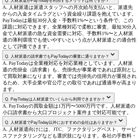
Q.
人材派遣がPayTodayを利用するメリットは何ですか？
A.
人材派遣は派遣スタッフへの月次給与支払いと、派遣先
からの入金タイムラグという資金繰り課題を抱えています。
PayTodayは最短30分入金・手数料1%〜という条件で、この
課題に対応できます。全業種対応で柔軟に審査、最短30分入
金で人材派遣の急な資金需要に対応、手数料1%〜と人材派
遣の薄利環境でも使いやすいという点が人材派遣との適合性
として評価できます。
Q.
人材派遣の請求書でもPayTodayの審査に通りますか？
A.
PayTodayは全業種対応を対応業種としています。人材派
遣の売掛金（請求書）も、売掛先が事業者であれば原則とし
て買取対象になります。審査では売掛先の信用力が重視され
るため、大手企業や官公庁との取引であれば通過率が高まり
ます。
Q.
PayTodayは人材派遣でいくらから利用できますか？
A.
PayTodayの買取金額は1万円〜5000万円です。人材派遣の
小口請求書から大口プロジェクト案件まで対応可能です。
Q.
人材派遣でPayToday以外におすすめの会社はありますか？
A.
人材派遣向けには、JTC、ファクタリングベスト、サービ
スファクタリングなども選択肢になります。各社の手数料・