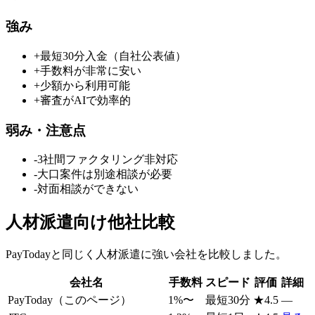
強み
+
最短30分入金（自社公表値）
+
手数料が非常に安い
+
少額から利用可能
+
審査がAIで効率的
弱み・注意点
-
3社間ファクタリング非対応
-
大口案件は別途相談が必要
-
対面相談ができない
人材派遣
向け他社比較
PayToday
と同じく
人材派遣
に強い会社を比較しました。
会社名
手数料
スピード
評価
詳細
PayToday
（このページ）
1
%〜
最短30分
★
4.5
—