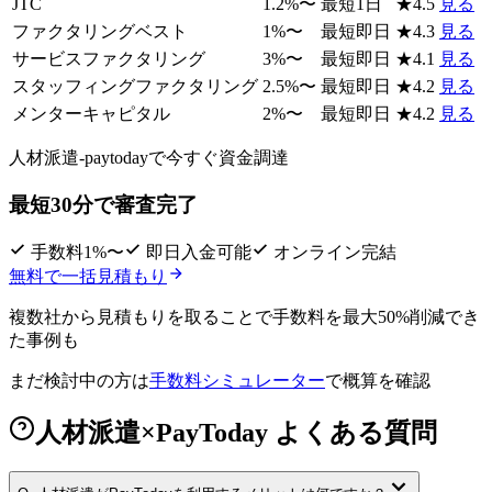
JTC
1.2
%〜
最短1日
★
4.5
見る
ファクタリングベスト
1
%〜
最短即日
★
4.3
見る
サービスファクタリング
3
%〜
最短即日
★
4.1
見る
スタッフィングファクタリング
2.5
%〜
最短即日
★
4.2
見る
メンターキャピタル
2
%〜
最短即日
★
4.2
見る
人材派遣-paytodayで
今すぐ資金調達
最短30分で審査完了
手数料1%〜
即日入金可能
オンライン完結
無料で一括見積もり
複数社から見積もりを取ることで
手数料を最大50%削減
でき
た事例も
まだ検討中の方は
手数料シミュレーター
で概算を確認
人材派遣×PayToday よくある質問