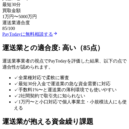
最短30分
買取金額
1万円
〜
5000万円
運送業
適合度
85
/100
PayToday
に無料相談する
運送業
との適合度:
高い
（
85
点）
運送業
事業者の視点で
PayToday
を評価した結果、以下の点で
適合性が認められます。
✓
全業種対応で柔軟に審査
✓
最短30分入金で運送業の急な資金需要に対応
✓
手数料1%〜と運送業の薄利環境でも使いやすい
✓
2社間契約で取引先に知られない
✓
1万円〜と小口対応で個人事業主・小規模法人にも使
える
運送業
が抱える資金繰り課題