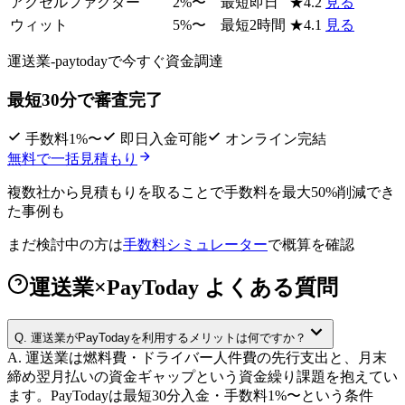
アクセルファクター
2
%〜
最短即日
★
4.2
見る
ウィット
5
%〜
最短2時間
★
4.1
見る
運送業-paytodayで
今すぐ資金調達
最短30分で審査完了
手数料1%〜
即日入金可能
オンライン完結
無料で一括見積もり
複数社から見積もりを取ることで
手数料を最大50%削減
でき
た事例も
まだ検討中の方は
手数料シミュレーター
で概算を確認
運送業×PayToday よくある質問
Q.
運送業がPayTodayを利用するメリットは何ですか？
A.
運送業は燃料費・ドライバー人件費の先行支出と、月末
締め翌月払いの資金ギャップという資金繰り課題を抱えてい
ます。PayTodayは最短30分入金・手数料1%〜という条件