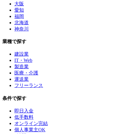
大阪
愛知
福岡
北海道
神奈川
業種で探す
建設業
IT・Web
製造業
医療・介護
運送業
フリーランス
条件で探す
即日入金
低手数料
オンライン完結
個人事業主OK