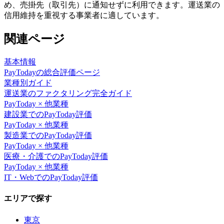
め、売掛先（取引先）に通知せずに利用できます。運送業の
信用維持を重視する事業者に適しています。
関連ページ
基本情報
PayToday
の総合評価ページ
業種別ガイド
運送業
のファクタリング完全ガイド
PayToday
× 他業種
建設業
での
PayToday
評価
PayToday
× 他業種
製造業
での
PayToday
評価
PayToday
× 他業種
医療・介護
での
PayToday
評価
PayToday
× 他業種
IT・Web
での
PayToday
評価
エリアで探す
東京