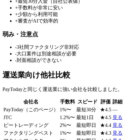
+
最短30分入金（自社公表値）
+
手数料が非常に安い
+
少額から利用可能
+
審査がAIで効率的
弱み・注意点
-
3社間ファクタリング非対応
-
大口案件は別途相談が必要
-
対面相談ができない
運送業
向け他社比較
PayToday
と同じく
運送業
に強い会社を比較しました。
会社名
手数料
スピード
評価
詳細
PayToday
（このページ）
1
%〜
最短30分
★
4.5
—
JTC
1.2
%〜
最短1日
★
4.5
見る
ビートレーディング
2
%〜
最短即日
★
4.4
見る
ファクタリングベスト
1
%〜
最短即日
★
4.3
見る