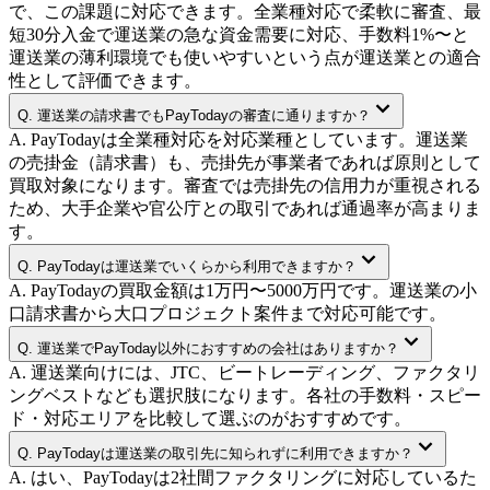
で、この課題に対応できます。全業種対応で柔軟に審査、最
短30分入金で運送業の急な資金需要に対応、手数料1%〜と
運送業の薄利環境でも使いやすいという点が運送業との適合
性として評価できます。
Q.
運送業の請求書でもPayTodayの審査に通りますか？
A.
PayTodayは全業種対応を対応業種としています。運送業
の売掛金（請求書）も、売掛先が事業者であれば原則として
買取対象になります。審査では売掛先の信用力が重視される
ため、大手企業や官公庁との取引であれば通過率が高まりま
す。
Q.
PayTodayは運送業でいくらから利用できますか？
A.
PayTodayの買取金額は1万円〜5000万円です。運送業の小
口請求書から大口プロジェクト案件まで対応可能です。
Q.
運送業でPayToday以外におすすめの会社はありますか？
A.
運送業向けには、JTC、ビートレーディング、ファクタリ
ングベストなども選択肢になります。各社の手数料・スピー
ド・対応エリアを比較して選ぶのがおすすめです。
Q.
PayTodayは運送業の取引先に知られずに利用できますか？
A.
はい、PayTodayは2社間ファクタリングに対応しているた