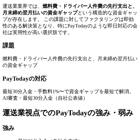
運送業
業界では、
燃料費・ドライバー人件費の先行支出と、
月末締め翌月払いの資金ギャップ
という構造的な資金ギャッ
プが存在します。 この課題に対してファクタリングは即効
性のある解決策となり、特に
PayToday
のような
即日対応
の会
社は実用性が高い選択肢です。
課題
燃料費・ドライバー人件費の先行支出と、月末締め翌月払い
の資金ギャップ
PayToday
の対応
最短30分
入金・手数料
1
%〜で資金ギャップを最短で解消。
AI審査・最短30分入金（自社公表値）
運送業
視点での
PayToday
の強み・弱み
強み