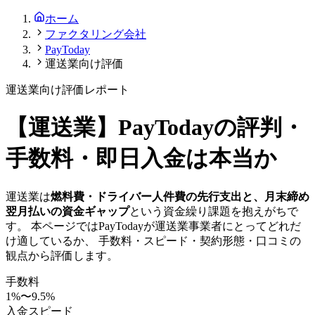
ホーム
ファクタリング会社
PayToday
運送業向け評価
運送業
向け評価レポート
【
運送業
】
PayToday
の評判・
手数料・即日入金は本当か
運送業
は
燃料費・ドライバー人件費の先行支出と、月末締め
翌月払いの資金ギャップ
という資金繰り課題を抱えがちで
す。 本ページでは
PayToday
が
運送業
事業者にとってどれだ
け適しているか、 手数料・スピード・契約形態・口コミの
観点から評価します。
手数料
1
%〜
9.5
%
入金スピード