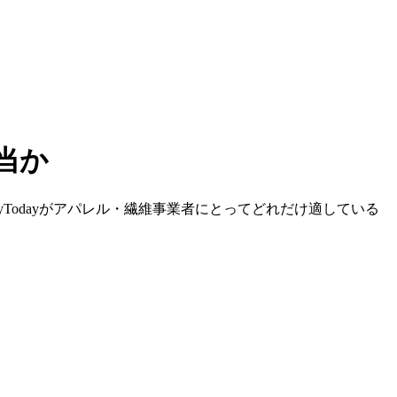
当か
yToday
が
アパレル・繊維
事業者にとってどれだけ適している