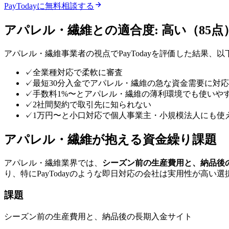
PayToday
に無料相談する
アパレル・繊維
との適合度:
高い
（
85
点
アパレル・繊維
事業者の視点で
PayToday
を評価した結果、以
✓
全業種対応で柔軟に審査
✓
最短30分入金でアパレル・繊維の急な資金需要に対応
✓
手数料1%〜とアパレル・繊維の薄利環境でも使いや
✓
2社間契約で取引先に知られない
✓
1万円〜と小口対応で個人事業主・小規模法人にも使
アパレル・繊維
が抱える資金繰り課題
アパレル・繊維
業界では、
シーズン前の生産費用と、納品後
り、特に
PayToday
のような
即日対応
の会社は実用性が高い選
課題
シーズン前の生産費用と、納品後の長期入金サイト