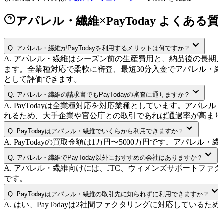
アパレル・繊維×PayToday よくある
Q.
アパレル・繊維がPayTodayを利用するメリットは何ですか？
A.
アパレル・繊維はシーズン前の生産費用と、納品後の長期入金
ます。全業種対応で柔軟に審査、最短30分入金でアパレル・
として評価できます。
Q.
アパレル・繊維の請求書でもPayTodayの審査に通りますか？
A.
PayTodayは全業種対応を対応業種としています。ア
れるため、大手企業や官公庁との取引であれば通過率が高ま
Q.
PayTodayはアパレル・繊維でいくらから利用できますか？
A.
PayTodayの買取金額は1万円〜5000万円です。アパ
Q.
アパレル・繊維でPayToday以外におすすめの会社はありますか？
A.
アパレル・繊維向けには、JTC、ウィメンズサポートフ
です。
Q.
PayTodayはアパレル・繊維の取引先に知られずに利用できますか？
A.
はい、PayTodayは2社間ファクタリングに対応して