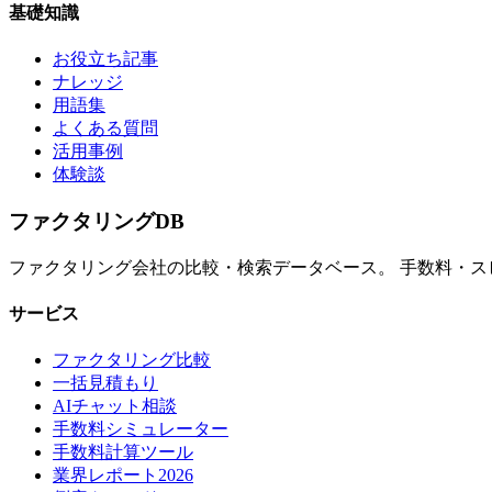
基礎知識
お役立ち記事
ナレッジ
用語集
よくある質問
活用事例
体験談
ファクタリング
DB
ファクタリング会社の比較・検索データベース。 手数料・
サービス
ファクタリング比較
一括見積もり
AIチャット相談
手数料シミュレーター
手数料計算ツール
業界レポート2026