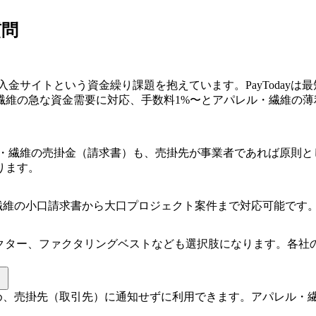
質問
サイトという資金繰り課題を抱えています。PayTodayは最
繊維の急な資金需要に対応、手数料1%〜とアパレル・繊維の
パレル・繊維の売掛金（請求書）も、売掛先が事業者であれば原
ります。
レル・繊維の小口請求書から大口プロジェクト案件まで対応可能です
ァクター、ファクタリングベストなども選択肢になります。各社
いるため、売掛先（取引先）に通知せずに利用できます。アパレル