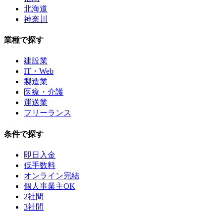
北海道
神奈川
業種で探す
建設業
IT・Web
製造業
医療・介護
運送業
フリーランス
条件で探す
即日入金
低手数料
オンライン完結
個人事業主OK
2社間
3社間