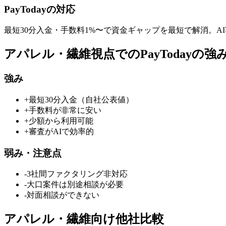
PayToday
の対応
最短30分
入金・手数料
1
%〜で資金ギャップを最短で解消。
A
アパレル・繊維
視点での
PayToday
の強
強み
+
最短30分入金（自社公表値）
+
手数料が非常に安い
+
少額から利用可能
+
審査がAIで効率的
弱み・注意点
-
3社間ファクタリング非対応
-
大口案件は別途相談が必要
-
対面相談ができない
アパレル・繊維
向け他社比較