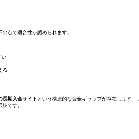
）
下の点で適合性が認められます。
すい
える
の長期入金サイト
という構造的な資金ギャップが存在します。
択肢です。