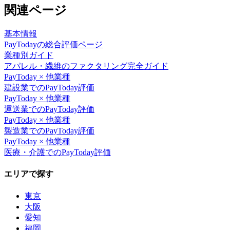
関連ページ
基本情報
PayToday
の総合評価ページ
業種別ガイド
アパレル・繊維
のファクタリング完全ガイド
PayToday
× 他業種
建設業
での
PayToday
評価
PayToday
× 他業種
運送業
での
PayToday
評価
PayToday
× 他業種
製造業
での
PayToday
評価
PayToday
× 他業種
医療・介護
での
PayToday
評価
エリアで探す
東京
大阪
愛知
福岡