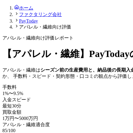
ホーム
ファクタリング会社
PayToday
アパレル・繊維向け評価
アパレル・繊維
向け評価レポート
【
アパレル・繊維
】
PayToday
アパレル・繊維
は
シーズン前の生産費用と、納品後の長期入
か、 手数料・スピード・契約形態・口コミの観点から評価し
手数料
1
%〜
9.5
%
入金スピード
最短30分
買取金額
1万円
〜
5000万円
アパレル・繊維
適合度
85
/100